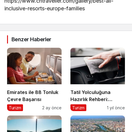
https://www.cntraveller.com/gallery/best-all-
inclusive-resorts-europe-families
Benzer Haberler
Emirates ile 88 Tonluk
Tatil Yolculuğuna
Çevre Başarısı
Hazırlık Rehberi:
Aracınız İçin Almanız
Turizm
2 ay önce
Turizm
1 yıl önce
Gereken 7 Temel
Önlem!