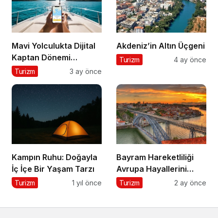
Mavi Yolculukta Dijital
Akdeniz’in Altın Üçgeni
Kaptan Dönemi
Turizm
4 ay önce
Başlıyor
Turizm
3 ay önce
Kampın Ruhu: Doğayla
Bayram Hareketliliği
İç İçe Bir Yaşam Tarzı
Avrupa Hayallerini
Tetikledi
Turizm
1 yıl önce
Turizm
2 ay önce