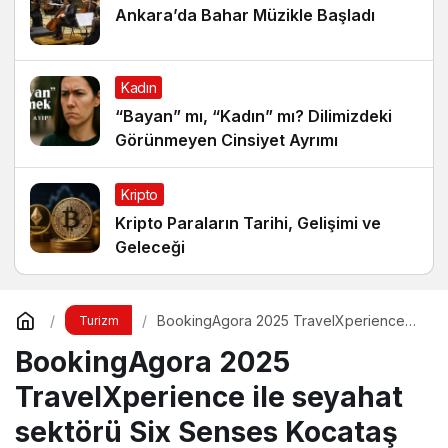
Ankara’da Bahar Müzikle Başladı
Kadın
“Bayan” mı, “Kadın” mı? Dilimizdeki
Görünmeyen Cinsiyet Ayrımı
Kripto
Kripto Paraların Tarihi, Gelişimi ve
Geleceği
BookingAgora 2025 TravelXperience
Turizm
ile seyahat sektörü Six Senses Kocataş
BookingAgora 2025
Mansions’da bir araya geldi
TravelXperience ile seyahat
sektörü Six Senses Kocataş