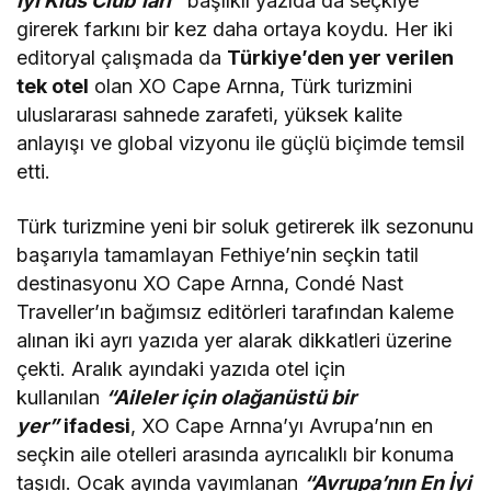
İyi Kids Club’ları”
başlıklı yazıda da seçkiye
girerek farkını bir kez daha ortaya koydu. Her iki
editoryal çalışmada da
Türkiye’den yer verilen
tek otel
olan XO Cape Arnna, Türk turizmini
uluslararası sahnede zarafeti, yüksek kalite
anlayışı ve global vizyonu ile güçlü biçimde temsil
etti.
Türk turizmine yeni bir soluk getirerek ilk sezonunu
başarıyla tamamlayan Fethiye’nin seçkin tatil
destinasyonu XO Cape Arnna, Condé Nast
Traveller’ın bağımsız editörleri tarafından kaleme
alınan iki ayrı yazıda yer alarak dikkatleri üzerine
çekti. Aralık ayındaki yazıda otel için
kullanılan
“Aileler için olağanüstü bir
yer”
ifadesi
, XO Cape Arnna’yı Avrupa’nın en
seçkin aile otelleri arasında ayrıcalıklı bir konuma
taşıdı. Ocak ayında yayımlanan
“Avrupa’nın En İyi