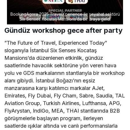
BookingAgora 2025 TravelXperience ile seyahat sektörü
Six Senses Kocataş Mansions’da bir araya geldi
Gündüz workshop gece after party
”The Future of Travel, Experienced Today”
sloganıyla İstanbul Six Senses Kocataş
Mansions’da düzenlenen etkinlik, gündüz
saatlerinde havacılık sektörüne yön veren hava
yolu ve GDS markalarının stantlarıyla bir workshop
alanı gibiydi. İstanbul Boğazı’nın eşsiz
manzarasına karşı katılımcı markalar AJet,
Emirates, Fly Dubai, Fly Cham, Sabre, Saudia, TAL
Aviation Group, Turkish Airlines, Lufthansa, APG,
FlyArystan, IndiGo, MEA, THAI stantlarında B2B
görüşmelerle başlayan program, ilerleyen
saatlerde ışıklar altında ve canlı performanslarla