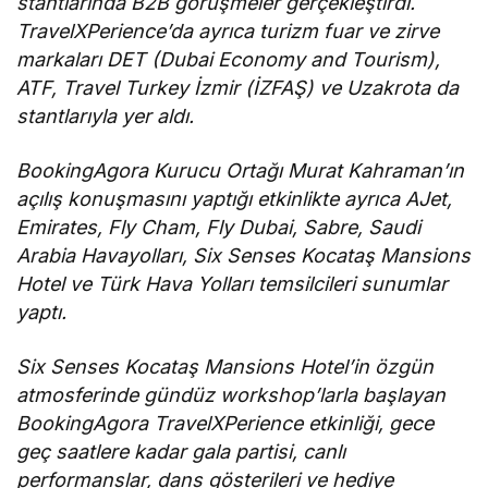
stantlarında B2B görüşmeler gerçekleştirdi.
TravelXPerience’da ayrıca turizm fuar ve zirve
markaları DET (Dubai Economy and Tourism),
ATF, Travel Turkey İzmir (İZFAŞ) ve Uzakrota da
stantlarıyla yer aldı.
BookingAgora Kurucu Ortağı Murat Kahraman’ın
açılış konuşmasını yaptığı etkinlikte ayrıca AJet,
Emirates, Fly Cham, Fly Dubai, Sabre, Saudi
Arabia Havayolları, Six Senses Kocataş Mansions
Hotel ve Türk Hava Yolları temsilcileri sunumlar
yaptı.
Six Senses Kocataş Mansions Hotel’in özgün
atmosferinde gündüz workshop’larla başlayan
BookingAgora TravelXPerience etkinliği, gece
geç saatlere kadar gala partisi, canlı
performanslar, dans gösterileri ve hediye