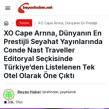
BookingAgora 2025 TravelXperience ile
seyahat sektörü Six Senses Kocataş Mansions’da bir
Yorum Yap
Paylaş
XO Cape Arnna, Dünyanın En Prestijli
Turizm
Seyahat Yayınlarında Conde Nast
XO Cape Arnna, Dünyanın En
Traveller Editoryal Seçkisinde
araya geldi
Türkiye’den Listelenen Tek Otel Olarak
Öne Çıktı
Prestijli Seyahat Yayınlarında
Conde Nast Traveller
Editoryal Seçkisinde
Türkiye’den Listelenen Tek
Otel Olarak Öne Çıktı
Beyan Haber
tarafından yayınlandı
3dk, 17sn