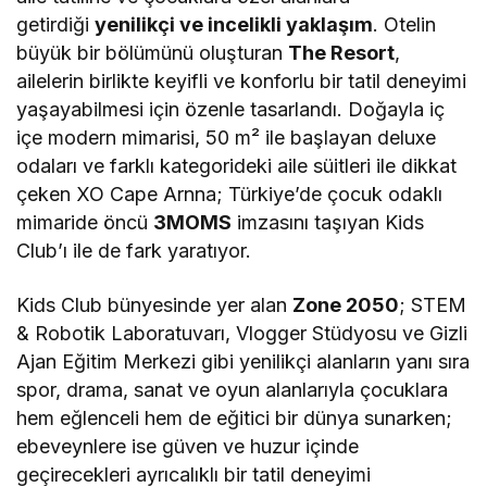
getirdiği
yenilikçi ve incelikli yaklaşım
. Otelin
büyük bir bölümünü oluşturan
The Resort
,
ailelerin birlikte keyifli ve konforlu bir tatil deneyimi
yaşayabilmesi için özenle tasarlandı. Doğayla iç
içe modern mimarisi, 50 m² ile başlayan deluxe
odaları ve farklı kategorideki aile süitleri ile dikkat
çeken XO Cape Arnna; Türkiye’de çocuk odaklı
mimaride öncü
3MOMS
imzasını taşıyan Kids
Club’ı ile de fark yaratıyor.
Kids Club bünyesinde yer alan
Zone 2050
; STEM
& Robotik Laboratuvarı, Vlogger Stüdyosu ve Gizli
Ajan Eğitim Merkezi gibi yenilikçi alanların yanı sıra
spor, drama, sanat ve oyun alanlarıyla çocuklara
hem eğlenceli hem de eğitici bir dünya sunarken;
ebeveynlere ise güven ve huzur içinde
geçirecekleri ayrıcalıklı bir tatil deneyimi