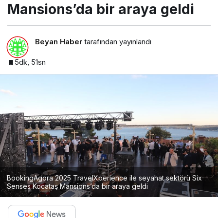
Mansions’da bir araya geldi
Beyan Haber
tarafından yayınlandı
5dk, 51sn
BookingAgora 2025 TravelXperience ile seyahat sektörü Six
Senses Kocataş Mansions’da bir araya geldi