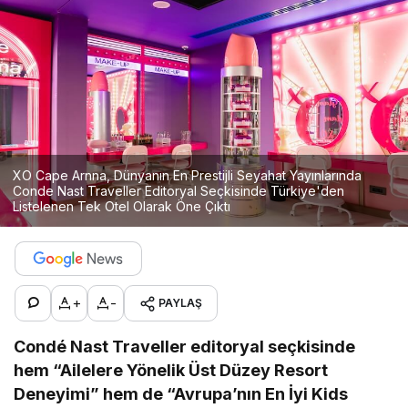
XO Cape Arnna, Dünyanın En Prestijli Seyahat Yayınlarında
Conde Nast Traveller Editoryal Seçkisinde Türkiye'den
Listelenen Tek Otel Olarak Öne Çıktı
+
-
PAYLAŞ
Condé Nast Traveller editoryal seçkisinde
hem “Ailelere Yönelik Üst Düzey Resort
Deneyimi” hem de “Avrupa’nın En İyi Kids