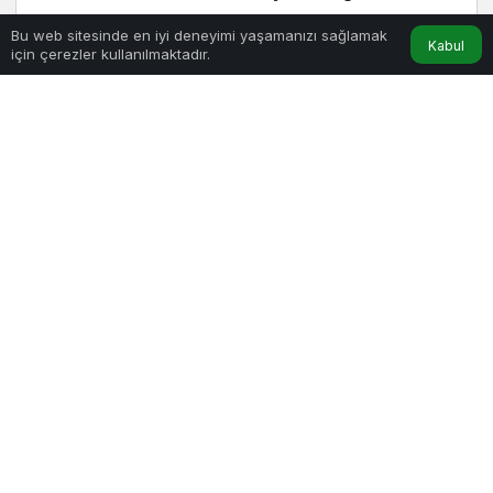
Konuk Oldu
Bu web sitesinde en iyi deneyimi yaşamanızı sağlamak
Kabul
Turizm
için çerezler kullanılmaktadır.
Erken Rezervasyonun Gücü: Tatilinizi
Planlayın, Avantajları Yakalayın!
Kültür Sanat
Ankara’da Bahar Müzikle Başladı
Kadın
“Bayan” mı, “Kadın” mı? Dilimizdeki
Görünmeyen Cinsiyet Ayrımı
Kripto
Kripto Paraların Tarihi, Gelişimi ve
Geleceği