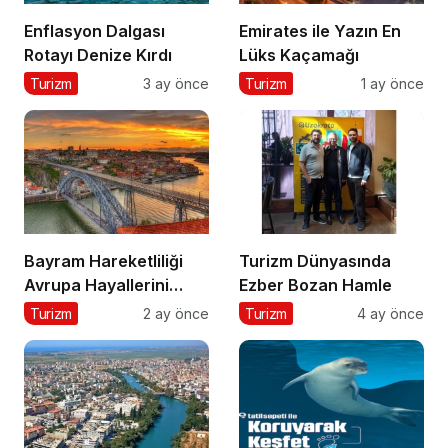
Enflasyon Dalgası
Emirates ile Yazın En
Rotayı Denize Kırdı
Lüks Kaçamağı
Turizm
3 ay önce
Turizm
1 ay önce
Bayram Hareketliliği
Turizm Dünyasında
Avrupa Hayallerini
Ezber Bozan Hamle
Tetikledi
Turizm
2 ay önce
Turizm
4 ay önce