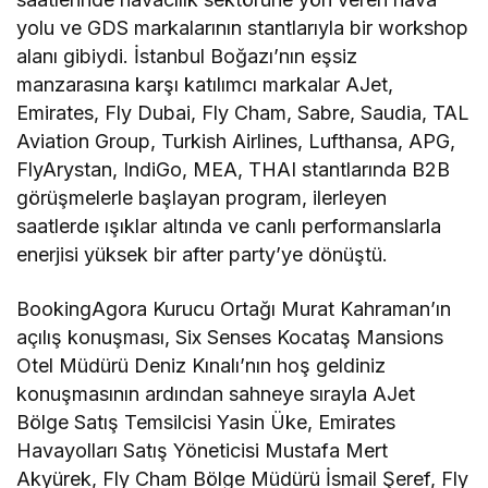
yolu ve GDS markalarının stantlarıyla bir workshop
alanı gibiydi. İstanbul Boğazı’nın eşsiz
manzarasına karşı katılımcı markalar AJet,
Emirates, Fly Dubai, Fly Cham, Sabre, Saudia, TAL
Aviation Group, Turkish Airlines, Lufthansa, APG,
FlyArystan, IndiGo, MEA, THAI stantlarında B2B
görüşmelerle başlayan program, ilerleyen
saatlerde ışıklar altında ve canlı performanslarla
enerjisi yüksek bir after party’ye dönüştü.
BookingAgora Kurucu Ortağı Murat Kahraman’ın
açılış konuşması, Six Senses Kocataş Mansions
Otel Müdürü Deniz Kınalı’nın hoş geldiniz
konuşmasının ardından sahneye sırayla AJet
Bölge Satış Temsilcisi Yasin Üke, Emirates
Havayolları Satış Yöneticisi Mustafa Mert
Akyürek, Fly Cham Bölge Müdürü İsmail Şeref, Fly