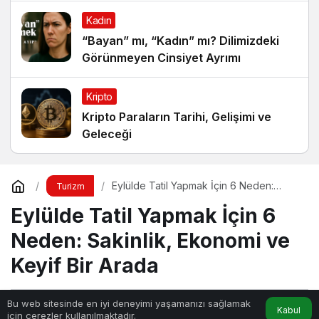
Kadın
“Bayan” mı, “Kadın” mı? Dilimizdeki
Görünmeyen Cinsiyet Ayrımı
Kripto
Kripto Paraların Tarihi, Gelişimi ve
Geleceği
Eylülde Tatil Yapmak İçin 6 Neden:
Turizm
Sakinlik, Ekonomi ve Keyif Bir Arada
Eylülde Tatil Yapmak İçin 6
Neden: Sakinlik, Ekonomi ve
Keyif Bir Arada
Bu web sitesinde en iyi deneyimi yaşamanızı sağlamak
Kabul
Beyan Haber
tarafından yayınlandı
için çerezler kullanılmaktadır.