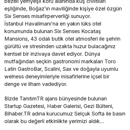
bezeli yemyeşil koru alanında kuş cıvıltıları
eşliğinde, Boğaz’ın maviliğinde kişiye özel özgün
Six Senses misafirperverliği sunuyor.
İstanbul Havalimanı’na en yakın lüks otel
konumunda bulunan Six Senses Kocataş
Mansions, 43 odalı butik otel atmosferi ile şehrin
gürültü ve stresinden uzakta huzur bulacağınız
kentsel bir inzivaya davet ediyor. Dünya
mutfağından seçkin gastronomi markaları Toro
Latin GastroBar, Scalini, Sax ve doğayla uyumlu
welness deneyimleriyle misafirlerine içsel bir
denge ve ilham vadediyor.
Bizde TanıtımTR ajans bünyesinde bulunan
Startup Gazetesi, Haber Galerisi, Gezi Bülteni,
Bihaber.TR adına kurucumuz Selçuk Softa ile basın
olarak bu değerli etkinlikte yerimizi aldık…