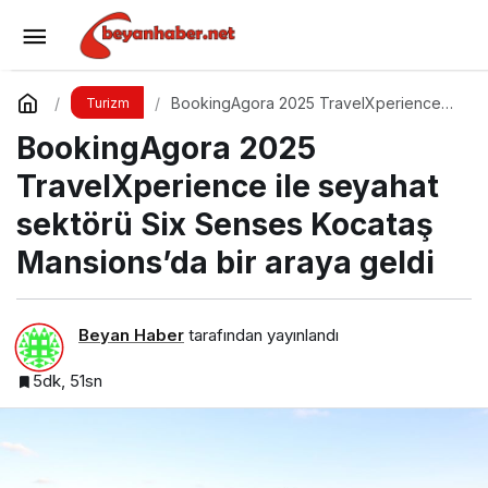
Eylülde Tatil Yapmak İçin 6 Neden: Sakinlik,
Ekonomi ve Keyif Bir Arada
Yorum Yap
Paylaş
BookingAgora 2025 TravelXperience
Turizm
ile seyahat sektörü Six Senses Kocataş
BookingAgora 2025
Mansions’da bir araya geldi
TravelXperience ile seyahat
sektörü Six Senses Kocataş
Mansions’da bir araya geldi
Beyan Haber
tarafından yayınlandı
5dk, 51sn