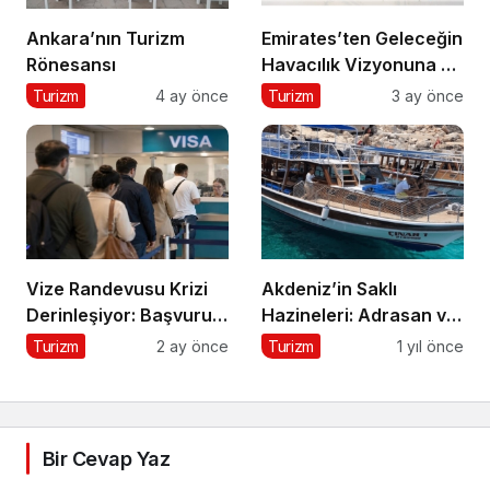
Ankara’nın Turizm
Emirates’ten Geleceğin
Rönesansı
Havacılık Vizyonuna 5,1
Milyar Dolarlık Dev
Turizm
4 ay önce
Turizm
3 ay önce
Yatırım
Vize Randevusu Krizi
Akdeniz’in Saklı
Derinleşiyor: Başvuru
Hazineleri: Adrasan ve
Süreçlerinde Rekor
Çevresi
Turizm
2 ay önce
Turizm
1 yıl önce
Şikayet Artışı
Bir Cevap Yaz