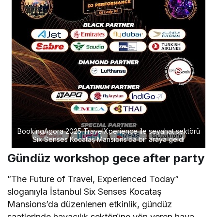
BookingAgora 2025 TravelXperience ile seyahat sektörü
Six Senses Kocataş Mansions’da bir araya geldi
Gündüz workshop gece after party
”The Future of Travel, Experienced Today”
sloganıyla İstanbul Six Senses Kocataş
Mansions’da düzenlenen etkinlik, gündüz
saatlerinde havacılık sektörüne yön veren hava