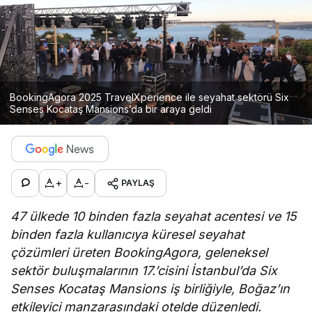
BookingAgora 2025 TravelXperience ile seyahat sektörü Six
Senses Kocataş Mansions’da bir araya geldi
+
-
PAYLAŞ
47 ülkede 10 binden fazla seyahat acentesi ve 15
binden fazla kullanıcıya küresel seyahat
çözümleri üreten BookingAgora, geleneksel
sektör buluşmalarının 17.’cisini İstanbul’da Six
Senses Kocataş Mansions iş birliğiyle, Boğaz’ın
etkileyici manzarasındaki otelde düzenledi.