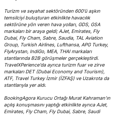
Turizm ve seyahat sektöründen 600’ü aşkın
temsilciyi buluşturan etkinlikte havacılık
sektörüne yön veren hava yolları, GDS, GSA
markaları bir araya geldi; AJet, Emirates, Fly
Dubai, Fly Cham, Sabre, Saudia, TAL Aviation
Group, Turkish Airlines, Lufthansa, APG Turkey,
FlyArystan, IndiGo, MEA, THAI markaları
stantlarında B2B görüşmeler gerçekleştirdi.
TravelXPerience’da ayrıca turizm fuar ve zirve
markaları DET (Dubai Economy and Tourism),
ATF, Travel Turkey İzmir (İZFAŞ) ve Uzakrota da
stantlarıyla yer aldı.
BookingAgora Kurucu Ortağı Murat Kahraman’ın
açılış konuşmasını yaptığı etkinlikte ayrıca AJet,
Emirates, Fly Cham, Fly Dubai, Sabre, Saudi