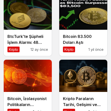
BtcTurk’te Şüpheli
Bitcoin 83.500
İşlem Alarmı: 48
Doları Aştı
Milyon Dolarlık Çıkış
Kripto
12 ay önce
Kripto
1 yıl önce
İddiası
Bitcoin, İzolasyonist
Kripto Paraların
Politikaların
Tarihi, Gelişimi ve
Kazananı Olabilir
Geleceği