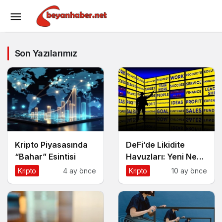
Son Yazılarımız
Kripto Piyasasında
DeFi’de Likidite
“Bahar” Esintisi
Havuzları: Yeni Nesil
Finansın Kalbi
Kripto
4 ay önce
Kripto
10 ay önce