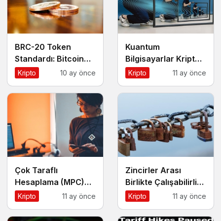
BRC-20 Token
Kuantum
Standardı: Bitcoin
Bilgisayarlar Kripto
Üzerindeki Deneysel
Paraları Tehdit Eder
Kripto
10 ay önce
Kripto
11 ay önce
Adım
mi?
Çok Taraflı
Zincirler Arası
Hesaplama (MPC)
Birlikte Çalışabilirlik:
Nedir?
Blok Zincirlerin
Kripto
11 ay önce
Kripto
11 ay önce
Geleceği