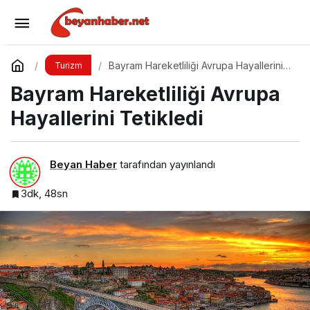
Valiz Seçimi ve Hazırlık Rehberi
Yorum Yap
Paylaş
Bayram Hareketliliği Avrupa Hayallerini
Turizm
Tetikledi
Bayram Hareketliliği Avrupa
Hayallerini Tetikledi
Beyan Haber
tarafından yayınlandı
3dk, 48sn