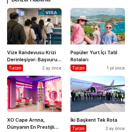
Vize Randevusu Krizi
Popüler Yurt İçi Tatil
Derinleşiyor: Başvuru
Rotaları
Süreçlerinde Rekor
Turizm
2 ay önce
Turizm
1 yıl önce
Şikayet Artışı
XO Cape Arnna,
İki Başkent Tek Rota
Dünyanın En Prestijli
Turizm
3 ay önce