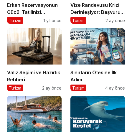
Erken Rezervasyonun
Vize Randevusu Krizi
Gücü: Tatilinizi
Derinleşiyor: Başvuru
Planlayın, Avantajları
Süreçlerinde Rekor
Turizm
1 yıl önce
Turizm
2 ay önce
Yakalayın!
Şikayet Artışı
Valiz Seçimi ve Hazırlık
Sınırların Ötesine İlk
Rehberi
Adım
Turizm
2 ay önce
Turizm
4 ay önce