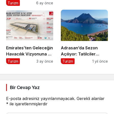
Seyahat Yayınlarında
Turizm
6 ay önce
Conde Nast Traveller
Editoryal Seçkisinde
Türkiye’den Listelenen
Tek Otel Olarak Öne
Çıktı
Emirates’ten Geleceğin
Adrasan’da Sezon
Havacılık Vizyonuna 5,1
Açılıyor: Tatilciler
Milyar Dolarlık Dev
Doğayla İç İçe Bir Yaz
Turizm
3 ay önce
Turizm
1 yıl önce
Yatırım
İçin Hazır
Bir Cevap Yaz
E-posta adresiniz yayınlanmayacak.
Gerekli alanlar
*
ile işaretlenmişlerdir