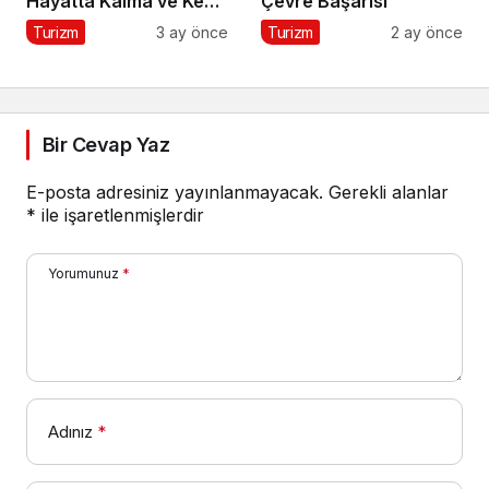
Hayatta Kalma ve Keşif
Çevre Başarısı
Rehberi
Turizm
3 ay önce
Turizm
2 ay önce
Bir Cevap Yaz
E-posta adresiniz yayınlanmayacak.
Gerekli alanlar
*
ile işaretlenmişlerdir
Yorumunuz
*
Adınız
*