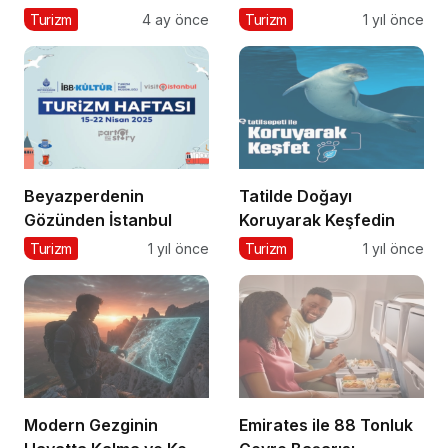
Çevresi
Turizm
4 ay önce
Turizm
1 yıl önce
Beyazperdenin
Tatilde Doğayı
Gözünden İstanbul
Koruyarak Keşfedin
Turizm
1 yıl önce
Turizm
1 yıl önce
Modern Gezginin
Emirates ile 88 Tonluk