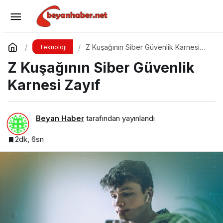
Rusya Bağlantılı RomCom Grubu WinRAR
Açığını Hedef Aldı
Yorum Yap
Paylaş
Z Kuşağının Siber Güvenlik Karnesi
Teknoloji
Zayıf
Z Kuşağının Siber Güvenlik
Karnesi Zayıf
Beyan Haber
tarafından yayınlandı
2dk, 6sn