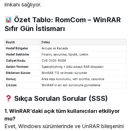
imkanı sağlıyor.
Özet Tablo: RomCom – WinRAR
Sıfır Gün İstismarı
Başlık
Detay
Hedef Bölgeler
Avrupa ve Kanada
Hedef Sektörler
Finans, savunma, lojistik, üretim
Zafiyet Kodu
CVE-2025-8088
Saldırı Yöntemi
Spearphishing + kötü amaçlı RAR dosyaları
Etkilenen Sürüm
WinRAR 7.12 ve önceki sürümler
Sonuç
Arka kapı kurulumu, veri sızıntısı, casusluk
Çözüm
WinRAR’ın en son sürümüne güncelleme
Sıkça Sorulan Sorular (SSS)
1. WinRAR’daki açık tüm kullanıcıları etkiliyor
mu?
Evet, Windows sürümlerinde ve UnRAR bileşenini