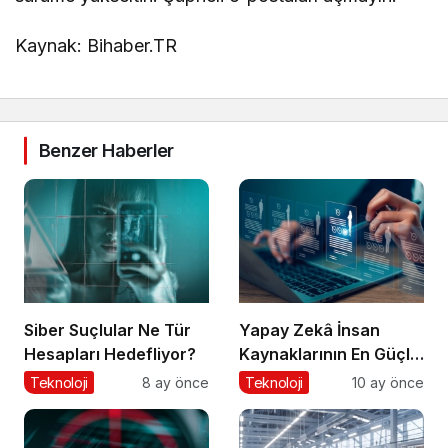
Kaynak: Bihaber.TR
Benzer Haberler
Siber Suçlular Ne Tür
Yapay Zekâ İnsan
Hesapları Hedefliyor?
Kaynaklarının En Güçlü
Stratejik Ortağına
Teknoloji
8 ay önce
Teknoloji
10 ay önce
Dönüşüyor