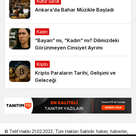
Kültür Sanat
Ankara’da Bahar Müzikle Başladı
Kadın
“Bayan” mı, “Kadın” mı? Dilimizdeki
Görünmeyen Cinsiyet Ayrımı
Kripto
Kripto Paraların Tarihi, Gelişimi ve
Geleceği
© Telif Hakkı 21.02.2022, Tüm Hakları Saklıdır.
haber
,
haberler
,