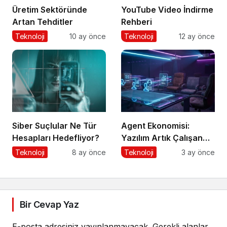
Üretim Sektöründe
YouTube Video İndirme
Artan Tehditler
Rehberi
Teknoloji
10 ay önce
Teknoloji
12 ay önce
Siber Suçlular Ne Tür
Agent Ekonomisi:
Hesapları Hedefliyor?
Yazılım Artık Çalışan
Gibi ‘Görev’ Alıyor
Teknoloji
8 ay önce
Teknoloji
3 ay önce
Bir Cevap Yaz
E-posta adresiniz yayınlanmayacak.
Gerekli alanlar