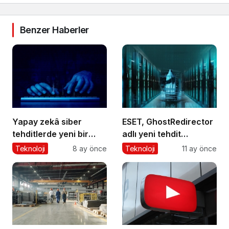
Benzer Haberler
Yapay zekâ siber
ESET, GhostRedirector
tehditlerde yeni bir
adlı yeni tehdit
dönemi başlatıyor
aktörünü keşfetti
Teknoloji
8 ay önce
Teknoloji
11 ay önce