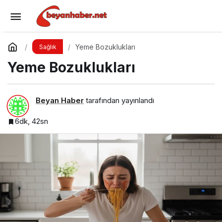
Yapay Zeka ile Dertleşmenin Görünmeyen
Tehlikeleri!
Yorum Yap
Paylaş
Yeme Bozuklukları
Sağlık
Yeme Bozuklukları
Beyan Haber
tarafından yayınlandı
6dk, 42sn