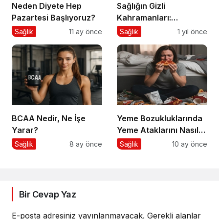
Neden Diyete Hep
Sağlığın Gizli
Pazartesi Başlıyoruz?
Kahramanları:
Diyetisyenlerimiz
Sağlık
11 ay önce
Sağlık
1 yıl önce
BCAA Nedir, Ne İşe
Yeme Bozukluklarında
Yarar?
Yeme Ataklarını Nasıl
Engellerim?
Sağlık
8 ay önce
Sağlık
10 ay önce
Bir Cevap Yaz
E-posta adresiniz yayınlanmayacak.
Gerekli alanlar