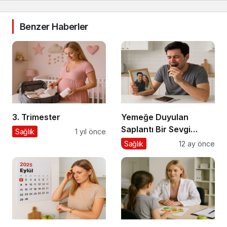
Benzer Haberler
3. Trimester
Yemeğe Duyulan
Saplantı Bir Sevgi
Sağlık
1 yıl önce
İhtiyacıdır
Sağlık
12 ay önce