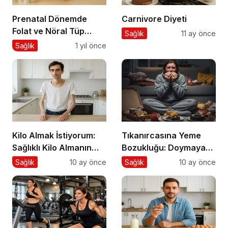
Prenatal Dönemde
Carnivore Diyeti
Folat ve Nöral Tüp
Sağlık
11 ay önce
Defekti İlişkisi
Sağlık
1 yıl önce
Kilo Almak İstiyorum:
Tıkanırcasına Yeme
Sağlıklı Kilo Almanın
Bozukluğu: Doymayan
Yolları
Duygular
Sağlık
10 ay önce
Sağlık
10 ay önce