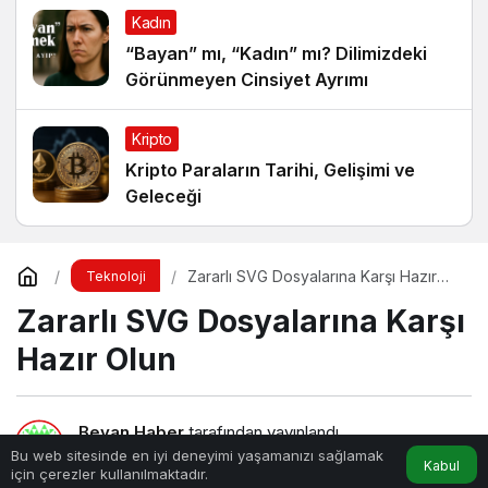
Kadın
“Bayan” mı, “Kadın” mı? Dilimizdeki
Görünmeyen Cinsiyet Ayrımı
Kripto
Kripto Paraların Tarihi, Gelişimi ve
Geleceği
Zararlı SVG Dosyalarına Karşı Hazır
Teknoloji
Olun
Zararlı SVG Dosyalarına Karşı
Hazır Olun
Beyan Haber
tarafından yayınlandı
Bu web sitesinde en iyi deneyimi yaşamanızı sağlamak
Kabul
için çerezler kullanılmaktadır.
3dk, 15sn