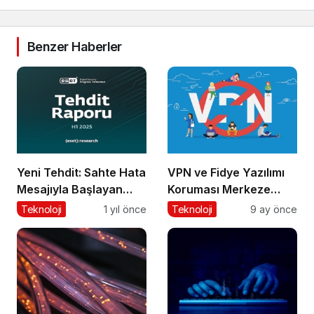
Benzer Haberler
Yeni Tehdit: Sahte Hata
VPN ve Fidye Yazılımı
Mesajıyla Başlayan
Koruması Merkeze
Siber Saldırılar
Alındı
Teknoloji
1 yıl önce
Teknoloji
9 ay önce
Yükselişte