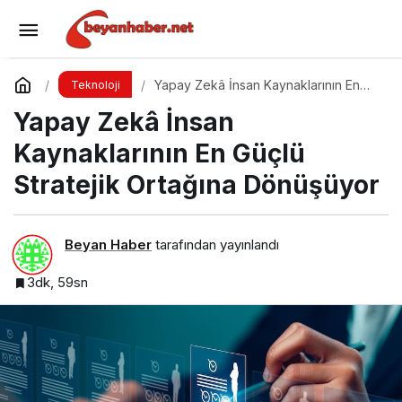
Zararlı SVG Dosyalarına Karşı Hazır Olun
Yorum Yap
Paylaş
Yapay Zekâ İnsan Kaynaklarının En
Teknoloji
Güçlü Stratejik Ortağına Dönüşüyor
Yapay Zekâ İnsan
Kaynaklarının En Güçlü
Stratejik Ortağına Dönüşüyor
Beyan Haber
tarafından yayınlandı
3dk, 59sn