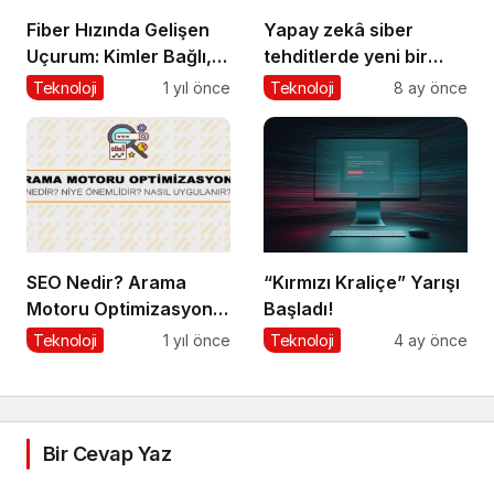
Fiber Hızında Gelişen
Yapay zekâ siber
Uçurum: Kimler Bağlı,
tehditlerde yeni bir
Kimler Dışarıda
dönemi başlatıyor
Teknoloji
1 yıl önce
Teknoloji
8 ay önce
SEO Nedir? Arama
“Kırmızı Kraliçe” Yarışı
Motoru Optimizasyonu
Başladı!
Nasıl Yapılır?
Teknoloji
1 yıl önce
Teknoloji
4 ay önce
Bir Cevap Yaz