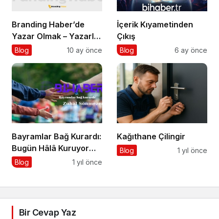
Branding Haber’de
İçerik Kıyametinden
Yazar Olmak – Yazarlık
Çıkış
Başvurusu Başladı!
Blog
10 ay önce
Blog
6 ay önce
Bayramlar Bağ Kurardı:
Kağıthane Çilingir
Bugün Hâlâ Kuruyor
Blog
1 yıl önce
mu?
Blog
1 yıl önce
Bir Cevap Yaz