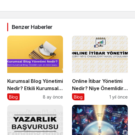
Benzer Haberler
Kurumsal Blog Yönetimi
Online İtibar Yönetimi
Nedir? Etkili Kurumsal
Nedir? Niye Önemlidir?
Blog Yönetimi için 10
Online İtibar Yönetimi
Blog
8 ay önce
Blog
1 yıl önce
Altın İpucu
Nasıl Uygulanır?