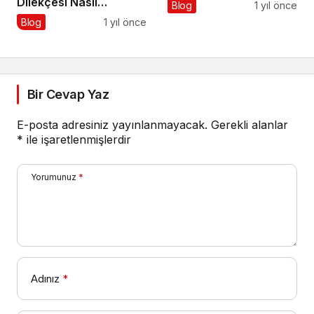
Dilekçesi Nasıl
Blog
1 yıl önce
Hazırlanır?
Blog
1 yıl önce
Bir Cevap Yaz
E-posta adresiniz yayınlanmayacak.
Gerekli alanlar
*
ile işaretlenmişlerdir
Yorumunuz
*
Adınız
*