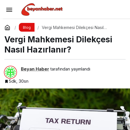
Profesyonel Böcek İlaçlama Hizmeti
Yorum Yap
Paylaş
Vergi Mahkemesi Dilekçesi Nasıl
Blog
Hazırlanır?
Vergi Mahkemesi Dilekçesi
Nasıl Hazırlanır?
Beyan Haber
tarafından yayınlandı
5dk, 30sn