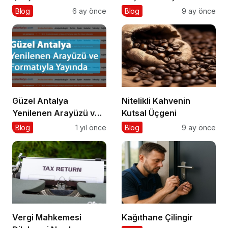
Kalitesini Artırmanın
Blog
6 ay önce
Blog
9 ay önce
Altın Kuralları
Güzel Antalya
Nitelikli Kahvenin
Yenilenen Arayüzü ve
Kutsal Üçgeni
Formatıyla Yayında
Blog
1 yıl önce
Blog
9 ay önce
Vergi Mahkemesi
Kağıthane Çilingir