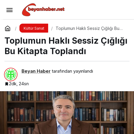
Tarihi Hıdırlık Kulesi’nde Modanın Büyülü
Gecesi: Cihan Nacar Defilesi
Yorum Yap
Paylaş
Toplumun Haklı Sessiz Çığlığı Bu
Kültür Sanat
Kitapta Toplandı
Toplumun Haklı Sessiz Çığlığı
Bu Kitapta Toplandı
Beyan Haber
tarafından yayınlandı
2dk, 24sn