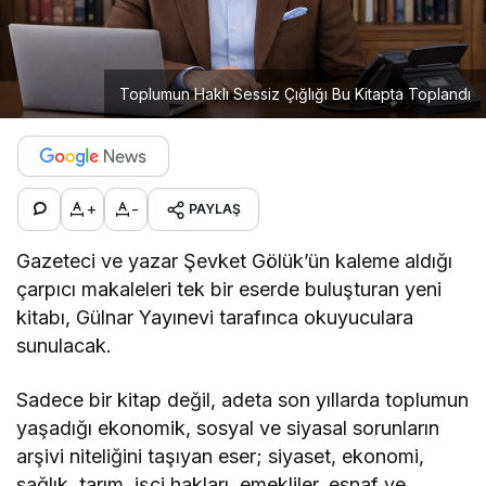
Toplumun Haklı Sessiz Çığlığı Bu Kitapta Toplandı
+
-
PAYLAŞ
Gazeteci ve yazar Şevket Gölük’ün kaleme aldığı
çarpıcı makaleleri tek bir eserde buluşturan yeni
kitabı, Gülnar Yayınevi tarafınca okuyuculara
sunulacak.
Sadece bir kitap değil, adeta son yıllarda toplumun
yaşadığı ekonomik, sosyal ve siyasal sorunların
arşivi niteliğini taşıyan eser; siyaset, ekonomi,
sağlık, tarım, işçi hakları, emekliler, esnaf ve