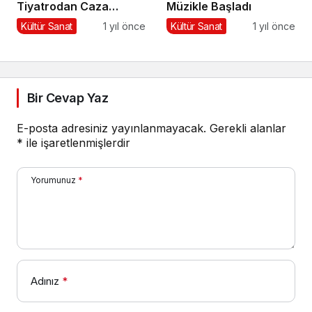
Tiyatrodan Caza
Müzikle Başladı
Dopdolu Bir Program
Kültür Sanat
1 yıl önce
Kültür Sanat
1 yıl önce
Bir Cevap Yaz
E-posta adresiniz yayınlanmayacak.
Gerekli alanlar
*
ile işaretlenmişlerdir
Yorumunuz
*
Adınız
*