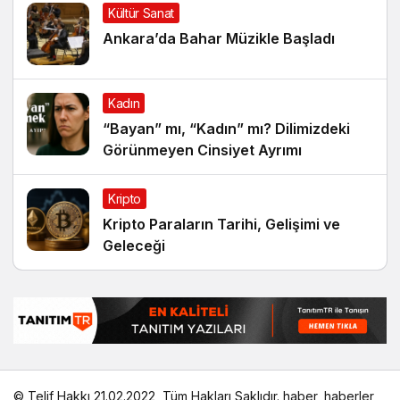
Kültür Sanat
Ankara’da Bahar Müzikle Başladı
Kadın
“Bayan” mı, “Kadın” mı? Dilimizdeki
Görünmeyen Cinsiyet Ayrımı
Kripto
Kripto Paraların Tarihi, Gelişimi ve
Geleceği
© Telif Hakkı 21.02.2022, Tüm Hakları Saklıdır.
haber
,
haberler
,