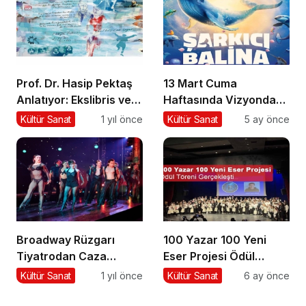
Prof. Dr. Hasip Pektaş
13 Mart Cuma
Anlatıyor: Ekslibris ve
Haftasında Vizyonda
Yeni Kültürel Formlar
Hangi Filmler Var?
Kültür Sanat
1 yıl önce
Kültür Sanat
5 ay önce
Broadway Rüzgarı
100 Yazar 100 Yeni
Tiyatrodan Caza
Eser Projesi Ödül
Dopdolu Bir Program
Töreni Gerçekleşti
Kültür Sanat
1 yıl önce
Kültür Sanat
6 ay önce