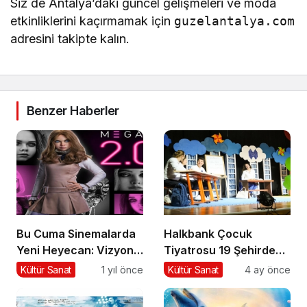
Siz de Antalya’daki güncel gelişmeleri ve moda
etkinliklerini kaçırmamak için
guzelantalya.com
adresini takipte kalın.
Benzer Haberler
Bu Cuma Sinemalarda
Halkbank Çocuk
Yeni Heyecan: Vizyona
Tiyatrosu 19 Şehirde
Girecek Filmler Belli
50 Gösterimle Sahne
Kültür Sanat
1 yıl önce
Kültür Sanat
4 ay önce
Oldu
Alıyor!