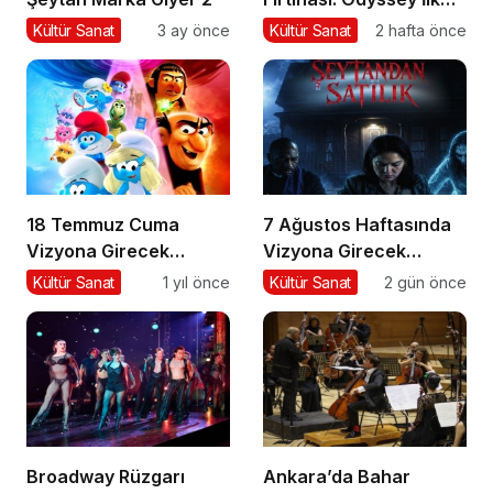
Hafta Sonunda Gişeyi
Kültür Sanat
3 ay önce
Kültür Sanat
2 hafta önce
Salladı!
18 Temmuz Cuma
7 Ağustos Haftasında
Vizyona Girecek
Vizyona Girecek
Filmler Belli Oldu
Filmler
Kültür Sanat
1 yıl önce
Kültür Sanat
2 gün önce
Broadway Rüzgarı
Ankara’da Bahar