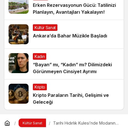
Erken Rezervasyonun Gücü: Tatilinizi
Planlayın, Avantajları Yakalayın!
Kültür Sanat
Ankara’da Bahar Müzikle Başladı
Kadın
“Bayan” mı, “Kadın” mı? Dilimizdeki
Görünmeyen Cinsiyet Ayrımı
Kripto
Kripto Paraların Tarihi, Gelişimi ve
Geleceği
Tarihi Hıdırlık Kulesi’nde Modanın
Kültür Sanat
Büyülü Gecesi: Cihan Nacar Defilesi