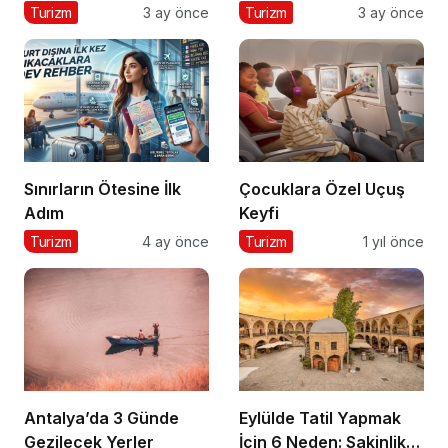
Başlıyor
Rehberi
Turizm
3 ay önce
Turizm
3 ay önce
Sınırların Ötesine İlk
Çocuklara Özel Uçuş
Adım
Keyfi
Turizm
4 ay önce
Turizm
1 yıl önce
Antalya’da 3 Günde
Eylülde Tatil Yapmak
Gezilecek Yerler
İçin 6 Neden: Sakinlik,