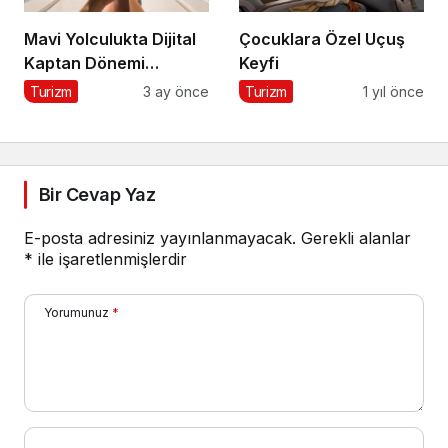
Mavi Yolculukta Dijital
Çocuklara Özel Uçuş
Kaptan Dönemi
Keyfi
Başlıyor
Turizm
3 ay önce
Turizm
1 yıl önce
Bir Cevap Yaz
E-posta adresiniz yayınlanmayacak.
Gerekli alanlar
*
ile işaretlenmişlerdir
Yorumunuz
*