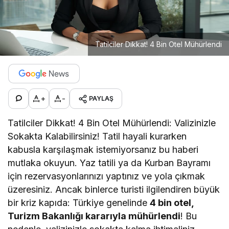
Tatilciler Dikkat! 4 Bin Otel Mühürlendi
+
-
PAYLAŞ
Tatilciler Dikkat! 4 Bin Otel Mühürlendi: Valizinizle
Sokakta Kalabilirsiniz! Tatil hayali kurarken
kabusla karşılaşmak istemiyorsanız bu haberi
mutlaka okuyun. Yaz tatili ya da Kurban Bayramı
için rezervasyonlarınızı yaptınız ve yola çıkmak
üzeresiniz. Ancak binlerce turisti ilgilendiren büyük
bir kriz kapıda: Türkiye genelinde
4 bin otel,
Turizm Bakanlığı kararıyla mühürlendi
! Bu