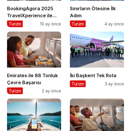
BookingAgora 2025
Sınırların Ötesine İlk
TravelXperience ile
Adım
seyahat sektörü Six
Turizm
10 ay önce
Turizm
4 ay önce
Senses Kocataş
Mansions’da bir araya
geldi
Emirates ile 88 Tonluk
İki Başkent Tek Rota
Çevre Başarısı
Turizm
3 ay önce
Turizm
2 ay önce