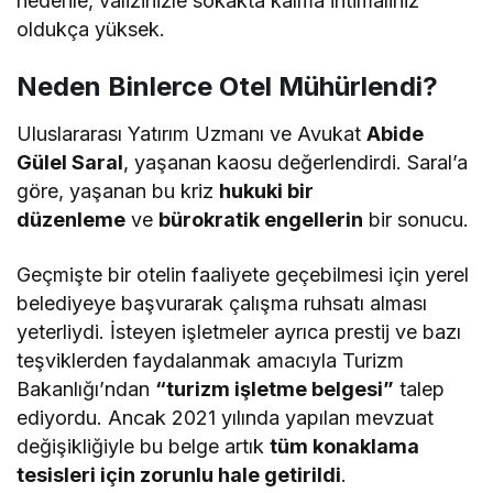
nedenle, valizinizle sokakta kalma ihtimaliniz
oldukça yüksek.
Neden Binlerce Otel Mühürlendi?
Uluslararası Yatırım Uzmanı ve Avukat
Abide
Gülel Saral
, yaşanan kaosu değerlendirdi. Saral’a
göre, yaşanan bu kriz
hukuki bir
düzenleme
ve
bürokratik engellerin
bir sonucu.
Geçmişte bir otelin faaliyete geçebilmesi için yerel
belediyeye başvurarak çalışma ruhsatı alması
yeterliydi. İsteyen işletmeler ayrıca prestij ve bazı
teşviklerden faydalanmak amacıyla Turizm
Bakanlığı’ndan
“turizm işletme belgesi”
talep
ediyordu. Ancak 2021 yılında yapılan mevzuat
değişikliğiyle bu belge artık
tüm konaklama
tesisleri için zorunlu hale getirildi
.