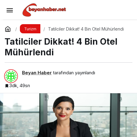
Popüler Yurt İçi Tatil Rotaları
Yorum Yap
Paylaş
Tatilciler Dikkat! 4 Bin Otel Mühürlendi
Turizm
Tatilciler Dikkat! 4 Bin Otel
Mühürlendi
Beyan Haber
tarafından yayınlandı
3dk, 49sn