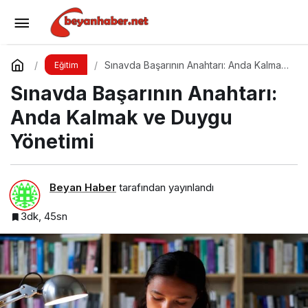
GenZ Talks: “Change the Game” – Geleceği
Tasarlayanlar Sahne Alıyor!
Yorum Yap
Paylaş
Sınavda Başarının Anahtarı: Anda Kalmak
Eğitim
ve Duygu Yönetimi
Sınavda Başarının Anahtarı:
Anda Kalmak ve Duygu
Yönetimi
Beyan Haber
tarafından yayınlandı
3dk, 45sn