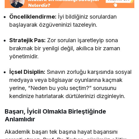
Önceliklendirme:
İyi bildiğiniz sorulardan
başlayarak özgüveninizi tazeleyin.
Stratejik Pas:
Zor soruları işaretleyip sona
bırakmak bir yenilgi değil, akıllıca bir zaman
yönetimidir.
İçsel Disiplin:
Sınavın zorluğu karşısında sosyal
medyaya veya bilgisayar oyunlarına kaçmak
yerine, “Neden bu yolu seçtim?” sorusunu
kendinize hatırlatarak dürtülerinizi dizginleyin.
Başarı, İyicil Olmakla Birleştiğinde
Anlamlıdır
Akademik başarı tek başına hayat başarısını