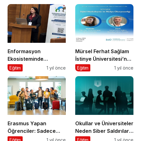
Sayım!
Enformasyon
Mürsel Ferhat Sağlam
Ekosisteminde
İstinye Üniversitesi’nde
Dezenformasyon ve
Dijital Medya
Eğitim
1 yıl önce
Eğitim
1 yıl önce
Çözüm Arayışları
Okuryazarlığı
Kapsamında
Konuşacak!
Erasmus Yapan
Okullar ve Üniversiteler
Öğrenciler: Sadece
Neden Siber Saldırıların
Ülke Değil, Bakış Açısı
Hedefinde?
Eğitim
1 yıl önce
Eğitim
1 yıl önce