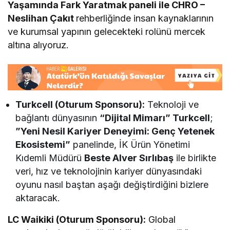
Yaşamında Fark Yaratmak paneli ile CHRO –
Neslihan Çakıt
rehberliğinde insan kaynaklarının
ve kurumsal yapının gelecekteki rolünü mercek
altına alıyoruz.
Turkcell (Oturum Sponsoru):
Teknoloji ve
bağlantı dünyasının
“Dijital Mimarı” Turkcell
;
”Yeni Nesil Kariyer Deneyimi: Genç Yetenek
Ekosistemi”
panelinde, İK Ürün Yönetimi
Kıdemli Müdürü
Beste Alver Sırlıbaş
ile birlikte
veri, hız ve teknolojinin kariyer dünyasındaki
oyunu nasıl baştan aşağı değiştirdiğini bizlere
aktaracak.
LC Waikiki (Oturum Sponsoru):
Global