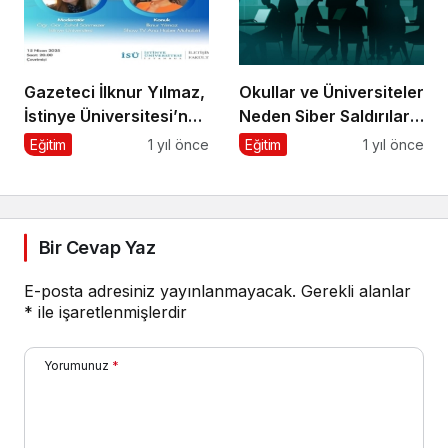
Gazeteci İlknur Yılmaz,
Okullar ve Üniversiteler
İstinye Üniversitesi’nde
Neden Siber Saldırıların
Dijital Medya
Hedefinde?
Eğitim
1 yıl önce
Eğitim
1 yıl önce
Okuryazarlığı Dersinin
Konuğu Oldu
Bir Cevap Yaz
E-posta adresiniz yayınlanmayacak.
Gerekli alanlar
*
ile işaretlenmişlerdir
Yorumunuz
*