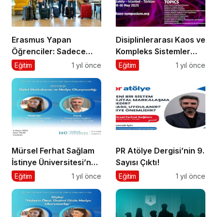
Erasmus Yapan
Disiplinlerarası Kaos ve
Öğrenciler: Sadece
Kompleks Sistemler
Ülke Değil, Bakış Açısı
Sempozyumu İçin Geri
Eğitim
1 yıl önce
Eğitim
1 yıl önce
da Değişiyor
Sayım!
Mürsel Ferhat Sağlam
PR Atölye Dergisi’nin 9.
İstinye Üniversitesi’nde
Sayısı Çıktı!
Dijital Medya
Eğitim
1 yıl önce
Eğitim
1 yıl önce
Okuryazarlığı
Kapsamında
Konuşacak!