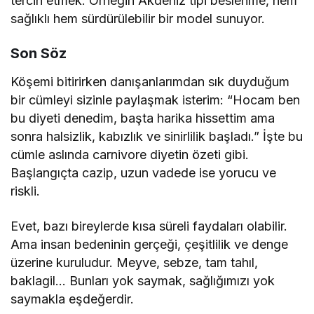
tercih etmek. Örneğin Akdeniz tipi beslenme, hem
sağlıklı hem sürdürülebilir bir model sunuyor.
Son Söz
Köşemi bitirirken danışanlarımdan sık duyduğum
bir cümleyi sizinle paylaşmak isterim: “Hocam ben
bu diyeti denedim, başta harika hissettim ama
sonra halsizlik, kabızlık ve sinirlilik başladı.” İşte bu
cümle aslında carnivore diyetin özeti gibi.
Başlangıçta cazip, uzun vadede ise yorucu ve
riskli.
Evet, bazı bireylerde kısa süreli faydaları olabilir.
Ama insan bedeninin gerçeği, çeşitlilik ve denge
üzerine kuruludur. Meyve, sebze, tam tahıl,
baklagil… Bunları yok saymak, sağlığımızı yok
saymakla eşdeğerdir.