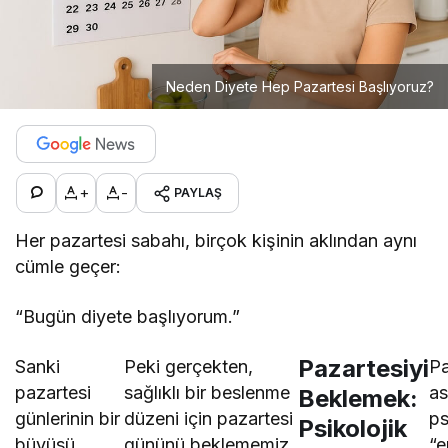
Neden Diyete Hep Pazartesi Başlıyoruz?
+
-
PAYLAŞ
Her pazartesi sabahı, birçok kişinin aklından aynı
cümle geçer:
“Bugün diyete başlıyorum.”
Pazartesiyi
Sanki
Peki gerçekten,
Pa
pazartesi
sağlıklı bir beslenme
as
Beklemek:
günlerinin bir
düzeni için pazartesi
ps
Psikolojik
büyüsü
gününü beklememiz
“e