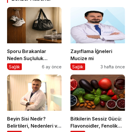
Sporu Bırakanlar
Zayıflama İğneleri
Neden Suçluluk
Mucize mi
Hisseder?
Sağlık
6 ay önce
Sağlık
3 hafta önce
Beyin Sisi Nedir?
Bitkilerin Sessiz Gücü:
Belirtileri, Nedenleri ve
Flavonoidler, Fenolik