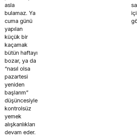
asla
s
bulamaz. Ya
iç
cuma günü
gö
yapılan
küçük bir
kaçamak
bütün haftayı
bozar, ya da
“nasıl olsa
pazartesi
yeniden
başlarım”
düşüncesiyle
kontrolsüz
yemek
alışkanlıkları
devam eder.