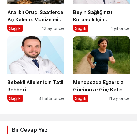
Aralıklı Oruç: Saatlerce
Beyin Sağlığınızı
Aç Kalmak Mucize mi,
Korumak İçin
Geçici Bir Trend Mi?
Uygulayabileceğiniz 7
Sağlık
12 ay önce
Sağlık
1 yıl önce
Etkili Yöntem
Bebekli Aileler İçin Tatil
Menopozda Egzersiz:
Rehberi
Gücünüze Güç Katın
Sağlık
3 hafta önce
Sağlık
11 ay önce
Bir Cevap Yaz