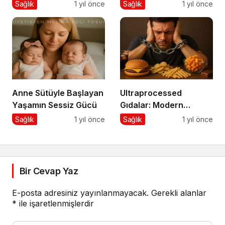
Korunma Yolları
Asitler ve Diğer
Sağlık
1 yıl önce
Sağlık
1 yıl önce
Polifenoller
Anne Sütüyle Başlayan
Ultraprocessed
Yaşamın Sessiz Gücü
Gıdalar: Modern
Tabağın Gizli
Sağlık
1 yıl önce
Sağlık
1 yıl önce
Psikobiyolojisi
Bir Cevap Yaz
E-posta adresiniz yayınlanmayacak.
Gerekli alanlar
*
ile işaretlenmişlerdir