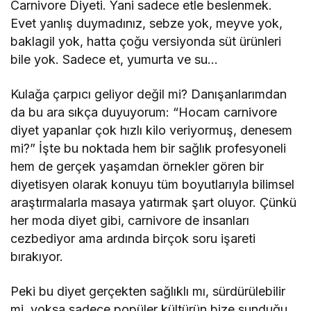
Carnivore Diyeti. Yani sadece etle beslenmek.
Evet yanlış duymadınız, sebze yok, meyve yok,
baklagil yok, hatta çoğu versiyonda süt ürünleri
bile yok. Sadece et, yumurta ve su…
Kulağa çarpıcı geliyor değil mi? Danışanlarımdan
da bu ara sıkça duyuyorum: “Hocam carnivore
diyet yapanlar çok hızlı kilo veriyormuş, denesem
mi?” İşte bu noktada hem bir sağlık profesyoneli
hem de gerçek yaşamdan örnekler gören bir
diyetisyen olarak konuyu tüm boyutlarıyla bilimsel
araştırmalarla masaya yatırmak şart oluyor. Çünkü
her moda diyet gibi, carnivore de insanları
cezbediyor ama ardında birçok soru işareti
bırakıyor.
Peki bu diyet gerçekten sağlıklı mı, sürdürülebilir
mi, yoksa sadece popüler kültürün bize sunduğu