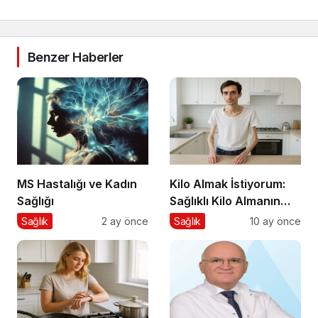
Benzer Haberler
MS Hastalığı ve Kadın
Kilo Almak İstiyorum:
Sağlığı
Sağlıklı Kilo Almanın
Yolları
Sağlık
2 ay önce
Sağlık
10 ay önce