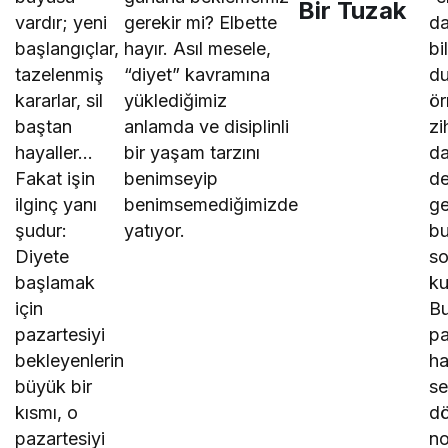
Bir Tuzak
vardır; yeni
gerekir mi? Elbette
da
başlangıçlar,
hayır. Asıl mesele,
bi
tazelenmiş
“diyet” kavramına
du
kararlar, sil
yüklediğimiz
ör
baştan
anlamda ve disiplinli
zi
hayaller…
bir yaşam tarzını
da
Fakat işin
benimseyip
de
ilginç yanı
benimsemediğimizde
ge
şudur:
yatıyor.
b
Diyete
so
başlamak
ku
için
Bu
pazartesiyi
pa
bekleyenlerin
ha
büyük bir
se
kısmı, o
d
pazartesiyi
no