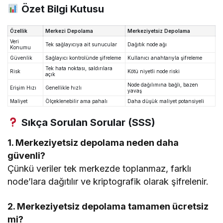
Özet Bilgi Kutusu
Özellik
Merkezi Depolama
Merkeziyetsiz Depolama
Veri
Tek sağlayıcıya ait sunucular
Dağıtık node ağı
Konumu
Güvenlik
Sağlayıcı kontrolünde şifreleme
Kullanıcı anahtarıyla şifreleme
Tek hata noktası, saldırılara
Risk
Kötü niyetli node riski
açık
Node dağılımına bağlı, bazen
Erişim Hızı
Genellikle hızlı
yavaş
Maliyet
Ölçeklenebilir ama pahalı
Daha düşük maliyet potansiyeli
Sıkça Sorulan Sorular (SSS)
1. Merkeziyetsiz depolama neden daha
güvenli?
Çünkü veriler tek merkezde toplanmaz, farklı
node’lara dağıtılır ve kriptografik olarak şifrelenir.
2. Merkeziyetsiz depolama tamamen ücretsiz
mi?