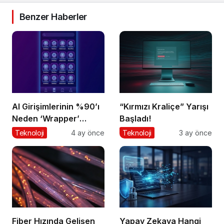
Benzer Haberler
AI Girişimlerinin %90’ı
“Kırmızı Kraliçe” Yarışı
Neden ‘Wrapper’
Başladı!
Kalıyor?
Teknoloji
4 ay önce
Teknoloji
3 ay önce
Fiber Hızında Gelişen
Yapay Zekaya Hangi