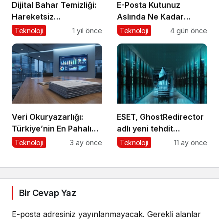
Dijital Bahar Temizliği:
E-Posta Kutunuz
Hareketsiz
Aslında Ne Kadar
Hesaplarınızı
Güvenli?
Teknoloji
1 yıl önce
Teknoloji
4 gün önce
Temizlemenin Zamanı
Geldi!
Veri Okuryazarlığı:
ESET, GhostRedirector
Türkiye’nin En Pahalı
adlı yeni tehdit
Beceri Açığı
aktörünü keşfetti
Teknoloji
3 ay önce
Teknoloji
11 ay önce
Bir Cevap Yaz
E-posta adresiniz yayınlanmayacak.
Gerekli alanlar