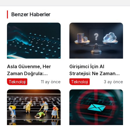
Benzer Haberler
Asla Güvenme, Her
Girişimci İçin AI
Zaman Doğrula:
Stratejisi: Ne Zaman
Şirketler İçin Parola
‘Build’, Ne Zaman
Teknoloji
11 ay önce
Teknoloji
3 ay önce
Güvenliği Alarmı
‘Buy’?