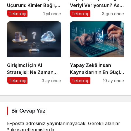
Uçurum: Kimler Bağlı,
Veriyi Veriyorsun? Asıl
Kimler Dışarıda
Risk Ürettiğin Değil,
Teknoloji
1 yıl önce
Teknoloji
3 gün önce
Verdiğin Veride
Girişimci İçin AI
Yapay Zekâ İnsan
Stratejisi: Ne Zaman
Kaynaklarının En Güçlü
‘Build’, Ne Zaman
Stratejik Ortağına
Teknoloji
3 ay önce
Teknoloji
10 ay önce
‘Buy’?
Dönüşüyor
Bir Cevap Yaz
E-posta adresiniz yayınlanmayacak.
Gerekli alanlar
*
ile işaretlenmişlerdir