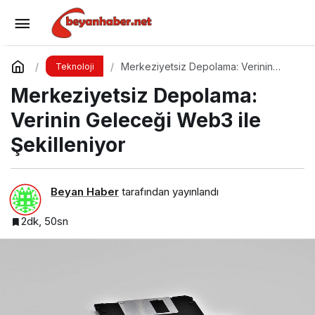
Yanlış VPN Seçimi Gizliliğinizi Tehlikeye
Atabilir
Yorum Yap
Paylaş
Merkeziyetsiz Depolama: Verinin
Teknoloji
Geleceği Web3 ile Şekilleniyor
Merkeziyetsiz Depolama:
Verinin Geleceği Web3 ile
Şekilleniyor
Beyan Haber
tarafından yayınlandı
2dk, 50sn