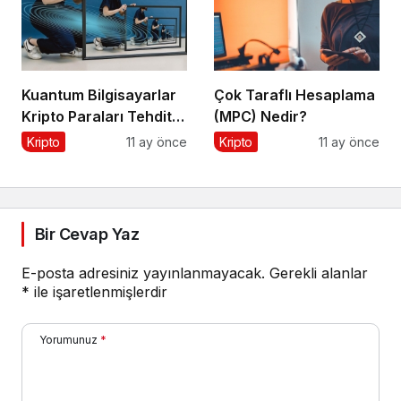
Kuantum Bilgisayarlar
Çok Taraflı Hesaplama
Kripto Paraları Tehdit
(MPC) Nedir?
Eder mi?
Kripto
11 ay önce
Kripto
11 ay önce
Bir Cevap Yaz
E-posta adresiniz yayınlanmayacak.
Gerekli alanlar
*
ile işaretlenmişlerdir
Yorumunuz
*