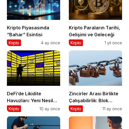
Kripto Piyasasında
Kripto Paraların Tarihi,
“Bahar” Esintisi
Gelişimi ve Geleceği
Kripto
4 ay önce
Kripto
1 yıl önce
DeFi’de Likidite
Zincirler Arası Birlikte
Havuzları: Yeni Nesil
Çalışabilirlik: Blok
Finansın Kalbi
Zincirlerin Geleceği
Kripto
10 ay önce
Kripto
11 ay önce