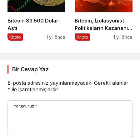
Bitcoin 83.500 Doları
Bitcoin, İzolasyonist
Aştı
Politikaların Kazananı
Olabilir
Kripto
1 yıl önce
Kripto
1 yıl önce
Bir Cevap Yaz
E-posta adresiniz yayınlanmayacak.
Gerekli alanlar
*
ile işaretlenmişlerdir
Yorumunuz
*