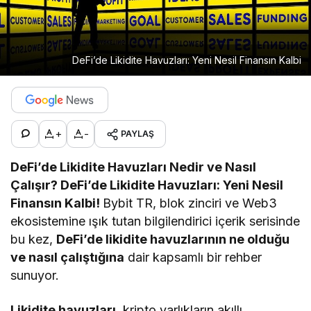
DeFi’de Likidite Havuzları: Yeni Nesil Finansın Kalbi
+
-
PAYLAŞ
DeFi’de Likidite Havuzları Nedir ve Nasıl
Çalışır? DeFi’de Likidite Havuzları: Yeni Nesil
Finansın Kalbi!
Bybit TR, blok zinciri ve Web3
ekosistemine ışık tutan bilgilendirici içerik serisinde
bu kez,
DeFi’de likidite havuzlarının ne olduğu
ve nasıl çalıştığına
dair kapsamlı bir rehber
sunuyor.
Likidite havuzları
, kripto varlıkların akıllı