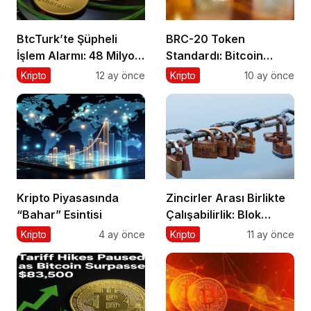
BtcTurk’te Şüpheli
BRC-20 Token
İşlem Alarmı: 48 Milyon
Standardı: Bitcoin
Dolarlık Çıkış İddiası
Üzerindeki Deneysel
Kripto
12 ay önce
Kripto
10 ay önce
Adım
Kripto Piyasasında
Zincirler Arası Birlikte
“Bahar” Esintisi
Çalışabilirlik: Blok
Zincirlerin Geleceği
Kripto
4 ay önce
Kripto
11 ay önce