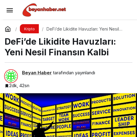
BRC-20 Token Standardı: Bitcoin Üzerindeki
Deneysel Adım
Yorum Yap
Paylaş
DeFi’de Likidite Havuzları: Yeni Nesil
Kripto
Finansın Kalbi
DeFi’de Likidite Havuzları:
Yeni Nesil Finansın Kalbi
Beyan Haber
tarafından yayınlandı
2dk, 42sn