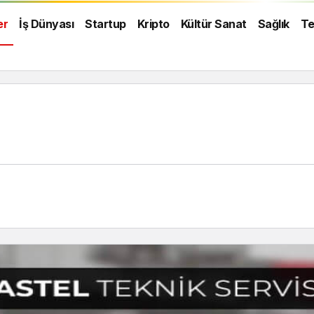
er
İş Dünyası
Startup
Kripto
Kültür Sanat
Sağlık
Te