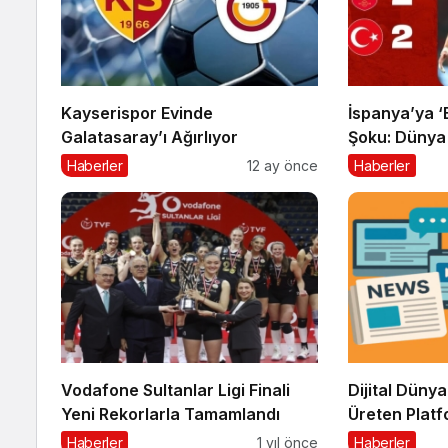
Kayserispor Evinde
İspanya’ya ‘
Galatasaray’ı Ağırlıyor
Şoku: Dünya 
Yeniden Yan
Haberler
12 ay önce
Haberler
Vodafone Sultanlar Ligi Finali
Dijital Dünya
Yeni Rekorlarla Tamamlandı
Üreten Plat
Önemli?
Haberler
1 yıl önce
Haberler