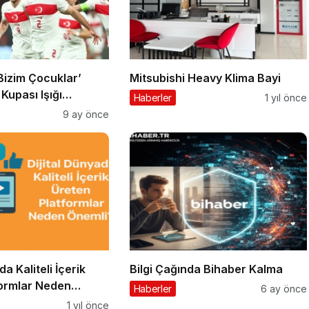
Bizim Çocuklar’
Mitsubishi Heavy Klima Bayi
Kupası Işığı
Haberler
1 yıl önce
dı!
9 ay önce
da Kaliteli İçerik
Bilgi Çağında Bihaber Kalma
formlar Neden
Haberler
6 ay önce
1 yıl önce