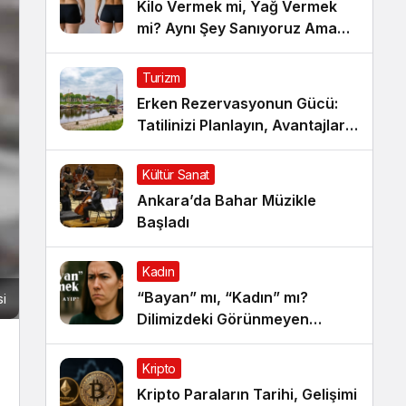
Kilo Vermek mi, Yağ Vermek
mi? Aynı Şey Sanıyoruz Ama
Değil!
Turizm
Erken Rezervasyonun Gücü:
Tatilinizi Planlayın, Avantajları
Yakalayın!
Kültür Sanat
Ankara’da Bahar Müzikle
Başladı
Kadın
“Bayan” mı, “Kadın” mı?
si
Dilimizdeki Görünmeyen
Cinsiyet Ayrımı
Kripto
Kripto Paraların Tarihi, Gelişimi