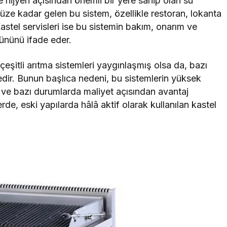
 hijyen açısından önemli bir yere sahip olan su
e kadar gelen bu sistem, özellikle restoran, lokanta
astel servisleri ise bu sistemin bakım, onarım ve
tününü ifade eder.
itli arıtma sistemleri yaygınlaşmış olsa da, bazı
tedir. Bunun başlıca nedeni, bu sistemlerin yüksek
sı ve bazı durumlarda maliyet açısından avantaj
lerde, eski yapılarda hâlâ aktif olarak kullanılan kastel