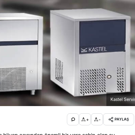
Kastel Servi
+
-
PAYLAŞ