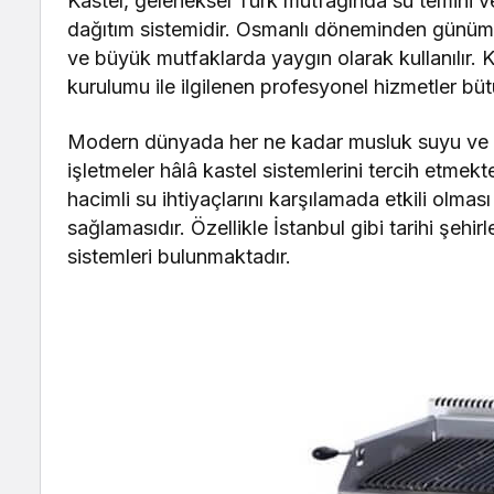
Kastel, geleneksel Türk mutfağında su temini ve
dağıtım sistemidir. Osmanlı döneminden günümüz
ve büyük mutfaklarda yaygın olarak kullanılır. K
kurulumu ile ilgilenen profesyonel hizmetler bü
Modern dünyada her ne kadar musluk suyu ve çeş
işletmeler hâlâ kastel sistemlerini tercih etmek
hacimli su ihtiyaçlarını karşılamada etkili olma
sağlamasıdır. Özellikle İstanbul gibi tarihi şehir
sistemleri bulunmaktadır.