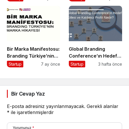
Yapılır?
Bir Marka Manifestosu:
Global Branding
Branding Türkiye’nin
Conference’ın Hedef
Marka Hikayesi
Kitlesi ve Katılımcı
Startup
7 ay önce
Startup
3 hafta önce
Profili Nedir?
Bir Cevap Yaz
E-posta adresiniz yayınlanmayacak.
Gerekli alanlar
*
ile işaretlenmişlerdir
Yorumunuz
*