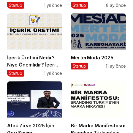
Üniversitesi’nde!
2026’da!
Startup
1 yıl önce
Startup
8 ay önce
İçerik Üretimi Nedir?
MerterModa 2025
Niye Önemlidir? İçerik
Startup
11 ay önce
Üretimi Nasıl Yapılır?
Startup
1 yıl önce
Atak Zirve 2025 İçin
Bir Marka Manifestosu:
Geri Sayım!
Branding Türkiye’nin