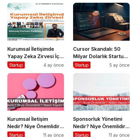
Kurumsal İletişimde
Cursor Skandalı: 50
Yapay Zeka Zirvesi İçin
Milyar Dolarlık Startup
Geri Sayım!
Açık Kaynağı
Startup
4 ay önce
Startup
5 ay önce
Gizleyince Ne Oldu?
Kurumsal İletişim
Sponsorluk Yönetimi
Nedir? Niye Önemlidir?
Nedir? Niye Önemlidir?
Kurumsal İletişim Nasıl
Nasıl Yapılır?
Startup
11 ay önce
Startup
11 ay önce