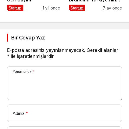
Marka Hikayesi
Startup
1 yıl önce
Startup
7 ay önce
Bir Cevap Yaz
E-posta adresiniz yayınlanmayacak.
Gerekli alanlar
*
ile işaretlenmişlerdir
Yorumunuz
*
Adınız
*