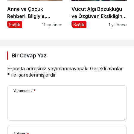
Anne ve Çocuk
Vücut Algı Bozukluğu
Rehberi: Bilgiyle,
ve Özgüven Eksikliğinin
Sevgiyle, Güvenle
Görünmeyen Kökleri
Sağlık
11 ay önce
Sağlık
1 yıl önce
Bir Cevap Yaz
E-posta adresiniz yayınlanmayacak.
Gerekli alanlar
*
ile işaretlenmişlerdir
Yorumunuz
*