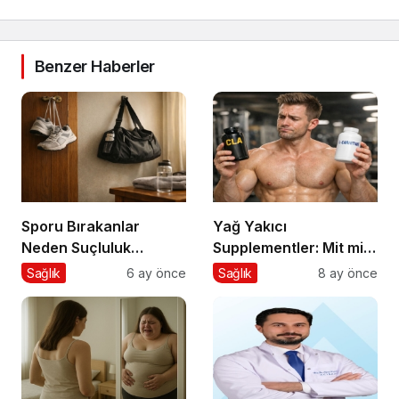
Benzer Haberler
Sporu Bırakanlar
Yağ Yakıcı
Neden Suçluluk
Supplementler: Mit mi,
Hisseder?
Gerçek mi?
Sağlık
6 ay önce
Sağlık
8 ay önce