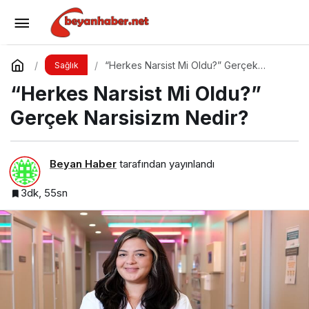
Gece Yeme Krizleri: Açlık mı, Yoksa
Duygusal İhtiyaçlar mı?
Yorum Yap
Paylaş
“Herkes Narsist Mi Oldu?” Gerçek
Sağlık
Narsisizm Nedir?
“Herkes Narsist Mi Oldu?”
Gerçek Narsisizm Nedir?
Beyan Haber
tarafından yayınlandı
3dk, 55sn