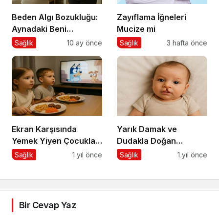
Beden Algı Bozukluğu:
Zayıflama İğneleri
Aynadaki Beni
Mucize mi
Sevememek
Sağlık
10 ay önce
Sağlık
3 hafta önce
Ekran Karşısında
Yarık Damak ve
Yemek Yiyen Çocuklar:
Dudakla Doğan
Sessiz Tehlike
Bebeklerde Beslenme
Sağlık
1 yıl önce
Sağlık
1 yıl önce
Bir Cevap Yaz