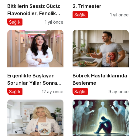
Bitkilerin Sessiz Gücü:
2. Trimester
Flavonoidler, Fenolik
Sağlık
1 yıl önce
Asitler ve Diğer
Sağlık
1 yıl önce
Polifenoller
Ergenlikte Başlayan
Böbrek Hastalıklarında
Sorunlar Yıllar Sonra
Beslenme
da Sizi Takip Ediyorsa
Sağlık
12 ay önce
Sağlık
9 ay önce
Dikkat!