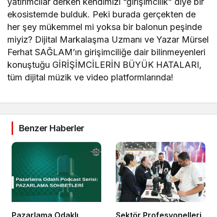
yatırımcılar derken kendimizi “girişimcilik” diye bir
ekosistemde bulduk. Peki burada gerçekten de
her şey mükemmel mi yoksa bir balonun peşinde
miyiz? Dijital Markalaşma Uzmanı ve Yazar Mürsel
Ferhat SAĞLAM’ın girişimciliğe dair bilinmeyenleri
konuştuğu GİRİŞİMCİLERİN BÜYÜK HATALARI,
tüm dijital müzik ve video platformlarında!
Benzer Haberler
Pazarlama Odaklı
Sektör Profesyonelleri