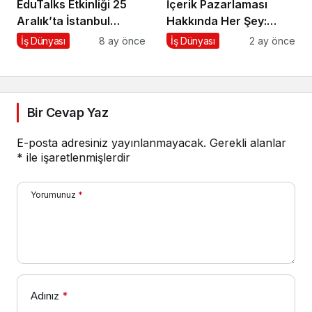
EduTalks Etkinliği 25
İçerik Pazarlaması
Aralık’ta İstanbul
Hakkında Her Şey:
Medipol
İçeriklerce Podcast
İş Dünyası
8 ay önce
İş Dünyası
2 ay önce
Üniversitesi’nde!
Serisi
Bir Cevap Yaz
E-posta adresiniz yayınlanmayacak.
Gerekli alanlar
*
ile işaretlenmişlerdir
Yorumunuz
*
Adınız
*