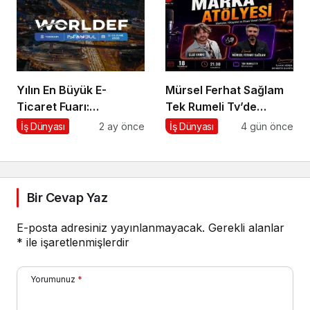
Yılın En Büyük E-
Mürsel Ferhat Sağlam
Ticaret Fuarı:
Tek Rumeli Tv’de
WORLDEF Istanbul
Marka Atölyesi
İş Dünyası
2 ay önce
İş Dünyası
4 gün önce
2026
Programına Konuk
Oldu
Bir Cevap Yaz
E-posta adresiniz yayınlanmayacak.
Gerekli alanlar
*
ile işaretlenmişlerdir
Yorumunuz
*