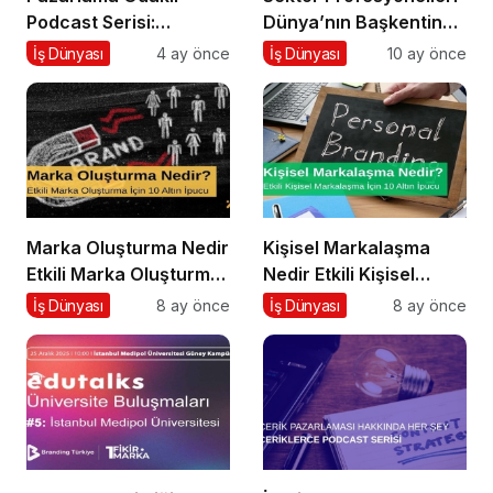
Podcast Serisi:
Dünya’nın Başkentinde
Pazarlama Sohbetleri
Buluşacak!
İş Dünyası
4 ay önce
İş Dünyası
10 ay önce
Marka Oluşturma Nedir
Kişisel Markalaşma
Etkili Marka Oluşturma
Nedir Etkili Kişisel
için 10 Altın İpucu
Markalaşma için 10
İş Dünyası
8 ay önce
İş Dünyası
8 ay önce
Altın İpucu