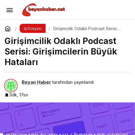
Yapay Zekâ Çağında Yeni Altın
Yorum Yap
Paylaş
Girişimcilik Odaklı Podcast Serisi:
İş Dünyası
Girişimcilerin Büyük Hataları
Girişimcilik Odaklı Podcast
Serisi: Girişimcilerin Büyük
Hataları
Beyan Haber
tarafından yayınlandı
3dk, 17sn