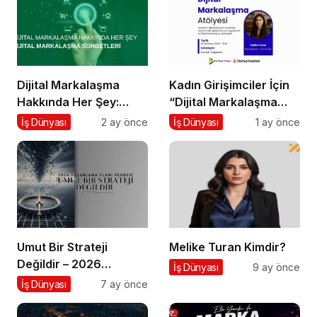
Dijital Markalaşma
Kadın Girişimciler İçin
Hakkında Her Şey:
“Dijital Markalaşma
Dijital Markalaşma
Atölyesi” Başlıyor
İş Dünyası
2 ay önce
İş Dünyası
1 ay önce
Sohbetleri Podcast
Serisi
Umut Bir Strateji
Melike Turan Kimdir?
Değildir – 2026
İş Dünyası
9 ay önce
Pazarlama Planı
İş Dünyası
7 ay önce
Rehberi