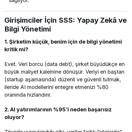
sağlıyor.
Girişimciler İçin SSS: Yapay Zekâ ve
Bilgi Yönetimi
1. Şirketim küçük, benim için de bilgi yönetimi
kritik mi?
Evet. Veri borcu (data debt), şirket büyüdükçe en
büyük maliyet kalemine dönüşür. Veriyi en baştan
(startup aşamasında) düzenli ve güvenli tutmak,
ileride AI modellerini entegre etmenizi %80
oranında hızlandırır.
2. AI yatırımlarının %95’i neden başarısız
oluyor?
Zirvede vurgulandığı gibi, veriler farklı “silolarda”