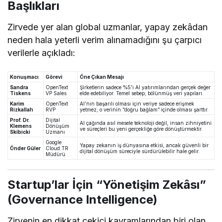
Başlıkları
Zirvede yer alan global uzmanlar, yapay zekâdan
neden hala yeterli verim alınamadığını şu çarpıcı
verilerle açıkladı:
Konuşmacı
Görevi
Öne Çıkan Mesajı
Sandra
OpenText
Şirketlerin sadece %5’i AI yatırımlarından gerçek değer
Tiskens
VP Sales
elde edebiliyor. Temel sebep; bölünmüş veri yapıları.
Karim
OpenText
AI’nın başarılı olması için veriye sadece erişmek
Rizkallah
RVP
yetmez; o verinin “doğru bağlam” içinde olması şarttır.
Prof. Dr.
Dijital
AI çağında asıl mesele teknoloji değil, insan zihniyetini
Klemens
Dönüşüm
ve süreçleri bu yeni gerçekliğe göre dönüştürmektir.
Skibicki
Uzmanı
Google
Yapay zekanın iş dünyasına etkisi, ancak güvenli bir
Önder Güler
Cloud TR
dijital dönüşüm süreciyle sürdürülebilir hale gelir.
Müdürü
Startup’lar İçin “Yönetişim Zekâsı”
(Governance Intelligence)
Zirvenin en dikkat çekici kavramlarından biri olan