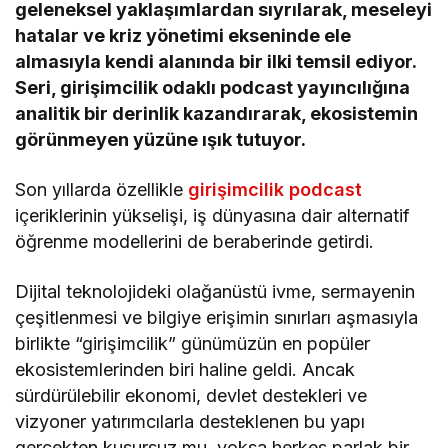
geleneksel yaklaşımlardan sıyrılarak, meseleyi
hatalar ve kriz yönetimi ekseninde ele
almasıyla kendi alanında bir ilki temsil ediyor.
Seri, girişimcilik odaklı podcast yayıncılığına
analitik bir derinlik kazandırarak, ekosistemin
görünmeyen yüzüne ışık tutuyor.
Son yıllarda özellikle
girişimcilik podcast
içeriklerinin yükselişi, iş dünyasına dair alternatif
öğrenme modellerini de beraberinde getirdi.
Dijital teknolojideki olağanüstü ivme, sermayenin
çeşitlenmesi ve bilgiye erişimin sınırları aşmasıyla
birlikte “girişimcilik” günümüzün en popüler
ekosistemlerinden biri haline geldi. Ancak
sürdürülebilir ekonomi, devlet destekleri ve
vizyoner yatırımcılarla desteklenen bu yapı
gerçekten kusursuz mu, yoksa herkes parlak bir