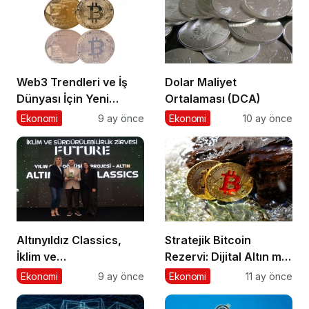
Web3 Trendleri ve İş
Dolar Maliyet
Dünyası İçin Yeni
Ortalaması (DCA)
Fırsatlar
Ekonomi
9 ay önce
Ekonomi
10 ay önce
Altınyıldız Classics,
Stratejik Bitcoin
İklim ve
Rezervi: Dijital Altın mı,
Sürdürülebilirlik
Riskli Bir Hamle mi?
Ekonomi
9 ay önce
Ekonomi
11 ay önce
Ödülleri’nde “Yılın Geri
Dönüşüm Projesi”