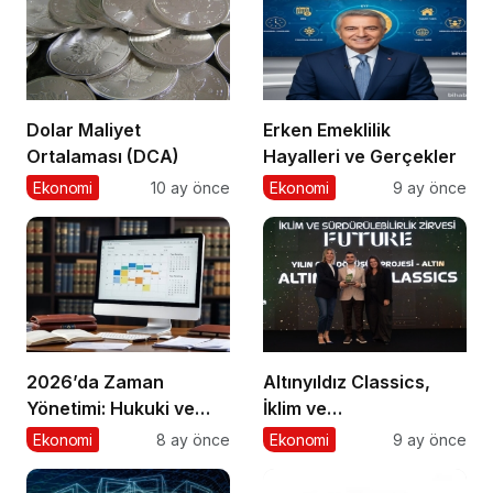
Dolar Maliyet
Erken Emeklilik
Ortalaması (DCA)
Hayalleri ve Gerçekler
Ekonomi
10 ay önce
Ekonomi
9 ay önce
2026’da Zaman
Altınyıldız Classics,
Yönetimi: Hukuki ve
İklim ve
Ticari Süreçlerde Gün
Sürdürülebilirlik
Ekonomi
8 ay önce
Ekonomi
9 ay önce
Hesabının Kritik Önemi
Ödülleri’nde “Yılın Geri
Dönüşüm Projesi”