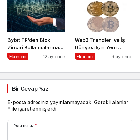
Kategorisinde Altın
Ödül Kazandı
Bybit TR’den Blok
Web3 Trendleri ve İş
Zinciri Kullanıcılarına
Dünyası İçin Yeni
Ağ Tıkanıklığı Rehberi!
Fırsatlar
Ekonomi
12 ay önce
Ekonomi
9 ay önce
Bir Cevap Yaz
E-posta adresiniz yayınlanmayacak.
Gerekli alanlar
*
ile işaretlenmişlerdir
Yorumunuz
*