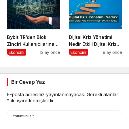
Kategorisinde Altın
Ödül Kazandı
Bybit TR’den Blok
Dijital Kriz Yönetimi
Zinciri Kullanıcılarına
Nedir Etkili Dijital Kriz
Ağ Tıkanıklığı Rehberi!
Yönetimi için 10 Altın
Ekonomi
12 ay önce
Ekonomi
9 ay önce
İpucu
Bir Cevap Yaz
E-posta adresiniz yayınlanmayacak.
Gerekli alanlar
*
ile işaretlenmişlerdir
Yorumunuz
*