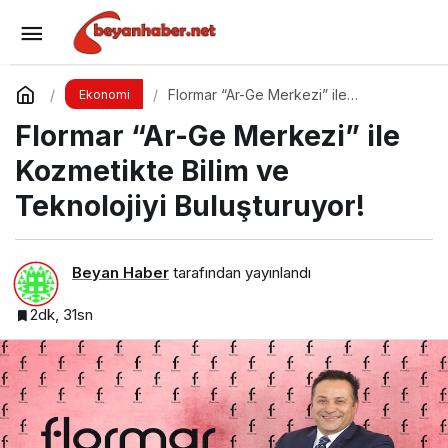
Erken Emeklilik Hayalleri ve Gerçekler
Yorum Yap
Paylaş
Flormar “Ar-Ge Merkezi” ile
Ekonomi
Kozmetikte Bilim ve Teknolojiyi
Flormar “Ar-Ge Merkezi” ile
Buluşturuyor!
Kozmetikte Bilim ve
Teknolojiyi Buluşturuyor!
Beyan Haber
tarafından yayınlandı
2dk, 31sn