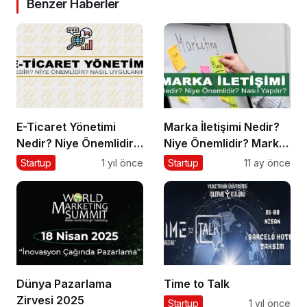
Benzer Haberler
E-Ticaret Yönetimi
Marka İletişimi Nedir?
Nedir? Niye Önemlidir?
Niye Önemlidir? Marka
E-Ticaret Yönetimi
İletişimi Nasıl Yapılır?
Startup
1 yıl önce
Startup
11 ay önce
Nasıl Yapılır?
Dünya Pazarlama
Time to Talk
Zirvesi 2025
Startup
1 yıl önce