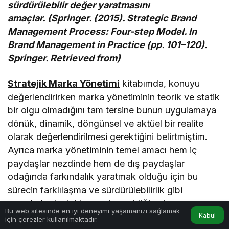
sürdürülebilir değer yaratmasını
amaçlar. (Springer. (2015). Strategic Brand
Management Process: Four-step Model. In
Brand Management in Practice (pp. 101–120).
Springer. Retrieved from)
Stratejik Marka Yönetimi
kitabımda, konuyu
değerlendirirken marka yönetiminin teorik ve statik
bir olgu olmadığını tam tersine bunun uygulamaya
dönük, dinamik, döngünsel ve aktüel bir realite
olarak değerlendirilmesi gerektiğini belirtmiştim.
Ayrıca marka yönetiminin temel amacı hem iç
paydaşlar nezdinde hem de dış paydaşlar
odağında farkındalık yaratmak olduğu için bu
sürecin farklılaşma ve sürdürülebilirlik gibi
unsurlarla desteklenmesi gerektiğine inanıyorum.
Bu web sitesinde en iyi deneyimi yaşamanızı sağlamak
Kabul
için çerezler kullanılmaktadır.