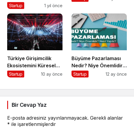
Startup
1 yıl önce
Türkiye Girişimcilik
Büyüme Pazarlaması
Ekosistemini Küresel
Nedir? Niye Önemlidir?
Sahneye Taşıyan
Growht Marketıng Nasıl
Startup
10 ay önce
Startup
12 ay önce
Buluşma
Yapılır?
Bir Cevap Yaz
E-posta adresiniz yayınlanmayacak.
Gerekli alanlar
*
ile işaretlenmişlerdir