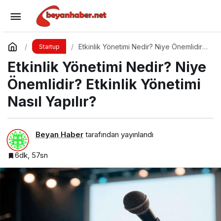
Stratejik Marka Yönetimi Nedir? Niye
Önemlidir? Stratejik Marka Yönetimi Nasıl Yapılır?
Yorum Yap
Paylaş
Etkinlik Yönetimi Nedir? Niye Önemlidir?
Startup
Etkinlik Yönetimi Nasıl Yapılır?
Etkinlik Yönetimi Nedir? Niye
Önemlidir? Etkinlik Yönetimi
Nasıl Yapılır?
Beyan Haber
tarafından yayınlandı
6dk, 57sn