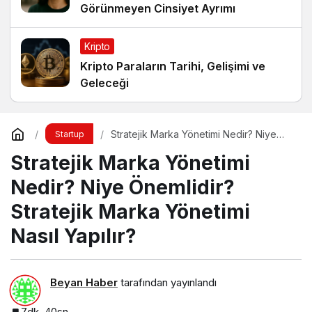
Görünmeyen Cinsiyet Ayrımı
Kripto
Kripto Paraların Tarihi, Gelişimi ve
Geleceği
Stratejik Marka Yönetimi Nedir? Niye
Startup
Önemlidir? Stratejik Marka Yönetimi
Stratejik Marka Yönetimi
Nasıl Yapılır?
Nedir? Niye Önemlidir?
Stratejik Marka Yönetimi
Nasıl Yapılır?
Beyan Haber
tarafından yayınlandı
7dk, 40sn