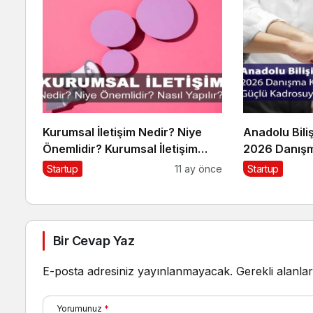
Kurumsal İletişim Nedir? Niye
Anadolu Bili
Önemlidir? Kurumsal İletişim
2026 Danışm
Nasıl Yapılır?
Kadrosuyla 
Startup
11 ay önce
Startup
Bir Cevap Yaz
E-posta adresiniz yayınlanmayacak.
Gerekli alanla
Yorumunuz
*