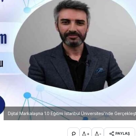
Dijital Markalaşma 1.0 Eğitimi İstanbul Üniversitesi’nde Gerçekleşt
+
-
PAYLAŞ