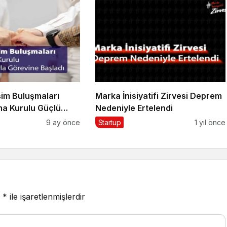
şim Buluşmaları
Marka İnisiyatifi Zirvesi Deprem
a Kurulu Güçlü
Nedeniyle Ertelendi
Görevine Başladı
9 ay önce
Startup
1 yıl önce
r
*
ile işaretlenmişlerdir