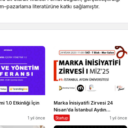
şim–pazarlama literatürüne katkı sağlamıştır.
i 1.0 Etkinliği İçin
Marka İnisiyatifi Zirvesi 24
Nisan’da İstanbul Aydın
Üniversitesi’nde!
1 yıl önce
Startup
1 yıl önce