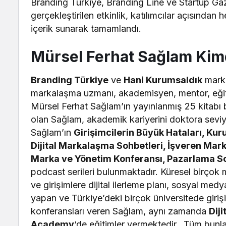
Branding Türkiye, Branding Line ve Startup Gaz
gerçekleştirilen etkinlik, katılımcılar açısınd
içerik sunarak tamamlandı.
Mürsel Ferhat Sağlam Kim
Branding Türkiye
ve
Hani Kurumsaldık
marka
markalaşma uzmanı, akademisyen, mentor, eğit
Mürsel Ferhat Sağlam’ın yayınlanmış 25 kitabı b
olan Sağlam, akademik kariyerini doktora sevi
Sağlam’ın
Girişimcilerin Büyük Hataları, Kuru
Dijital Markalaşma Sohbetleri, İşveren Mark
Marka ve Yönetim Konferansı, Pazarlama So
podcast serileri bulunmaktadır. Küresel birçok 
ve girişimlere dijital ilerleme planı, sosyal medy
yapan ve Türkiye’deki birçok üniversitede girişi
konferansları veren Sağlam, aynı zamanda
Dij
Academy
‘de eğitimler vermektedir. Tüm bunla