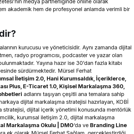
etesi’nin medya partnerliğinde online olarak
an hem akademik hem de profesyonel anlamda verimli bir
dir?
larının kurucusu ve yöneticisidir. Aynı zamanda dijital
men, radyo programcısı, podcaster ve yazar olan
ulunmaktadır. Yayına hazır ise 30’dan fazla kitabı
yesinde sürdürmektedir. Mürsel Ferhat
msal İletişim 2.0, Hani Kurumsaldık, İçeriklerce,
ası Plus, E-Ticaret 1.0, Kişisel Markalaşma 360,
hbetleri
adlarını taşıyan çeşitli ana temalara sahip
markaya dijital markalaşma stratejisi hazırlayan, KOBİ
a stratejisi, dijital içerik yönetimi konusunda mentörlük
mcilik, kurumsal iletişim 2.0, dijital markalaşma
ital Markalaşma Okulu | DMO
‘da ve
Branding Line
ra ek olarak Mürsel Ferhat Sağlam, gerçekleştirdiği