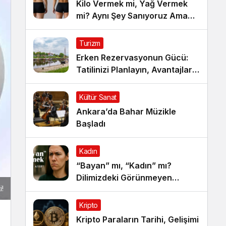
Kilo Vermek mi, Yağ Vermek
mi? Aynı Şey Sanıyoruz Ama
Değil!
Turizm
Erken Rezervasyonun Gücü:
Tatilinizi Planlayın, Avantajları
Yakalayın!
Kültür Sanat
Ankara’da Bahar Müzikle
Başladı
Kadın
“Bayan” mı, “Kadın” mı?
Dilimizdeki Görünmeyen
i!
Cinsiyet Ayrımı
Kripto
Kripto Paraların Tarihi, Gelişimi