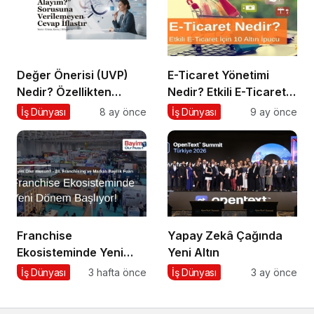
Değer Önerisi (UVP)
E-Ticaret Yönetimi
Nedir? Özellikten
Nedir? Etkili E-Ticaret
Faydaya Geçiş
Yönetimi İçin 10 Altın
İş Dünyası
8 ay önce
İş Dünyası
9 ay önce
İpucu
Franchise
Yapay Zekâ Çağında
Ekosisteminde Yeni
Yeni Altın
Dönem Başlıyor: Bayim
İş Dünyası
3 hafta önce
İş Dünyası
3 ay önce
Olur Musun? Fuarı
2026 İçin Geri Sayım!