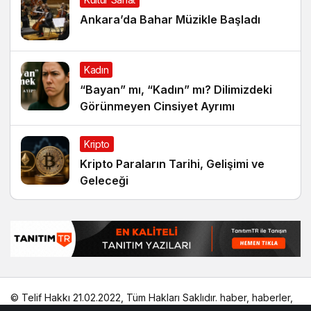
Ankara’da Bahar Müzikle Başladı
Kadın
“Bayan” mı, “Kadın” mı? Dilimizdeki
Görünmeyen Cinsiyet Ayrımı
Kripto
Kripto Paraların Tarihi, Gelişimi ve
Geleceği
© Telif Hakkı 21.02.2022, Tüm Hakları Saklıdır.
haber
,
haberler
,
gezilecek yerler
,
en iyiler listesi
,
bihaber
,
startup
,
sağlıklı
,