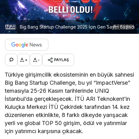
Big Bang Startup Challenge 2025 İçin Geri Sayım Başladı
+
-
PAYLAŞ
Türkiye girişimcilik ekosisteminin en büyük sahnesi
Big Bang Startup Challenge, bu yıl “ImpactVerse”
temasıyla 25-26 Kasım tarihlerinde UNIQ
İstanbul’da gerçekleşecek. İTÜ ARI Teknokent’in
Kuluçka Merkezi İTÜ Çekirdek tarafından 14. kez
düzenlenen etkinlikte, 8 farklı dikeyde yarışacak
yerli ve global TOP 50 girişim, ödül ve yatırımlar
için yatırımcı karşısına çıkacak.