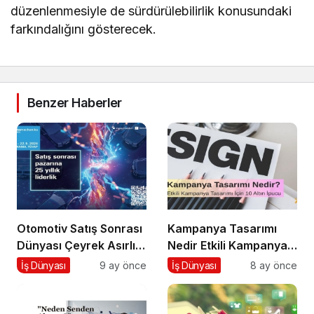
düzenlenmesiyle de sürdürülebilirlik konusundaki
farkındalığını gösterecek.
Benzer Haberler
Otomotiv Satış Sonrası
Kampanya Tasarımı
Dünyası Çeyrek Asırlık
Nedir Etkili Kampanya
Zirve İçin İstanbul’da
Tasarımı İçin 10 Altın
İş Dünyası
9 ay önce
İş Dünyası
8 ay önce
Buluşuyor
Öneri