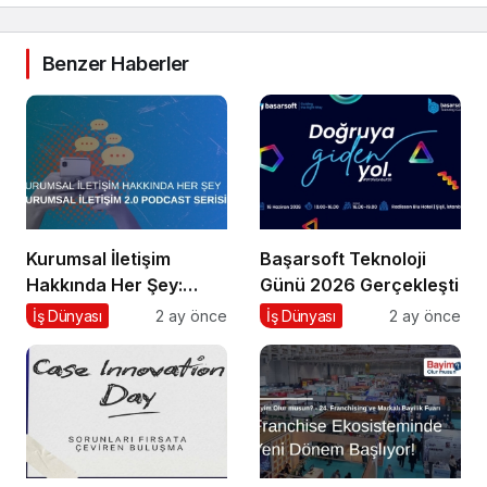
Benzer Haberler
Kurumsal İletişim
Başarsoft Teknoloji
Hakkında Her Şey:
Günü 2026 Gerçekleşti
Kurumsal İletişim 2.0
İş Dünyası
2 ay önce
İş Dünyası
2 ay önce
Podcast Serisi