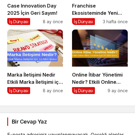
Case Innovation Day
Franchise
2025 İçin Geri Sayım!
Ekosisteminde Yeni
Dönem Başlıyor: Bayim
İş Dünyası
8 ay önce
İş Dünyası
3 hafta önce
Olur Musun? Fuarı
2026 İçin Geri Sayım!
Marka İletişimi Nedir
Online İtibar Yönetimi
Etkili Marka İletişimi için
Nedir? Etkili Online
10 Altın Öneri
İtibar Yönetimi İçin 10
İş Dünyası
8 ay önce
İş Dünyası
9 ay önce
Altın İpucu
Bir Cevap Yaz
E-posta adresiniz yayınlanmayacak.
Gerekli alanlar