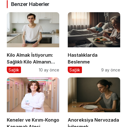
Benzer Haberler
Kilo Almak İstiyorum:
Hastalıklarda
Sağlıklı Kilo Almanın
Beslenme
Yolları
Sağlık
10 ay önce
Sağlık
9 ay önce
Keneler ve Kırım-Kongo
Anoreksiya Nervozada
Kanamalı Ateşi
İyileşmek