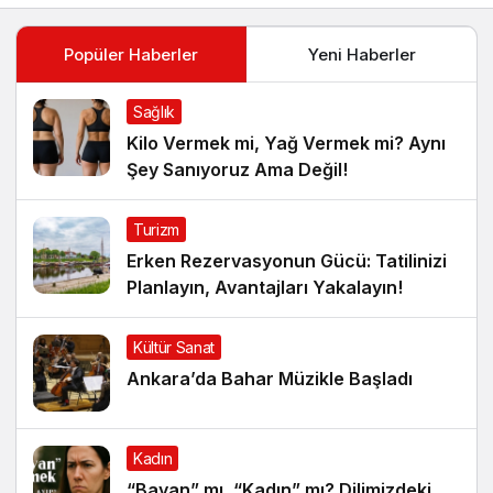
Popüler Haberler
Yeni Haberler
Sağlık
Kilo Vermek mi, Yağ Vermek mi? Aynı
Şey Sanıyoruz Ama Değil!
Turizm
Erken Rezervasyonun Gücü: Tatilinizi
Planlayın, Avantajları Yakalayın!
Kültür Sanat
Ankara’da Bahar Müzikle Başladı
Kadın
“Bayan” mı, “Kadın” mı? Dilimizdeki