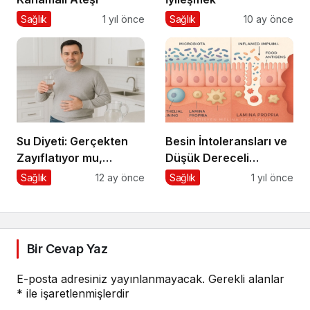
Sağlık
1 yıl önce
Sağlık
10 ay önce
Su Diyeti: Gerçekten
Besin İntoleransları ve
Zayıflatıyor mu,
Düşük Dereceli
Sağlığa Zararları Ne?
Enflamasyonun Kronik
Sağlık
12 ay önce
Sağlık
1 yıl önce
Hastalıklara Etkisi
Bir Cevap Yaz
E-posta adresiniz yayınlanmayacak.
Gerekli alanlar
*
ile işaretlenmişlerdir