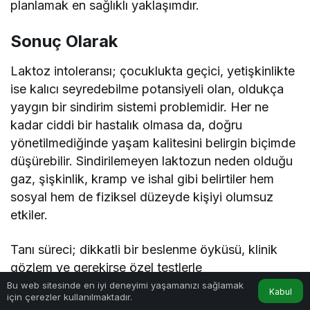
planlamak en sağlıklı yaklaşımdır.
Sonuç Olarak
Laktoz intoleransı; çocuklukta geçici, yetişkinlikte
ise kalıcı seyredebilme potansiyeli olan, oldukça
yaygın bir sindirim sistemi problemidir. Her ne
kadar ciddi bir hastalık olmasa da, doğru
yönetilmediğinde yaşam kalitesini belirgin biçimde
düşürebilir. Sindirilemeyen laktozun neden olduğu
gaz, şişkinlik, kramp ve ishal gibi belirtiler hem
sosyal hem de fiziksel düzeyde kişiyi olumsuz
etkiler.
Tanı süreci; dikkatli bir beslenme öyküsü, klinik
gözlem ve gerekirse özel testlerle
desteklenmelidir. Laktoz intoleransı tanısı alan
Bu web sitesinde en iyi deneyimi yaşamanızı sağlamak
Kabul
için çerezler kullanılmaktadır.
bireylerin ise süt ve süt ürünlerini tamamen