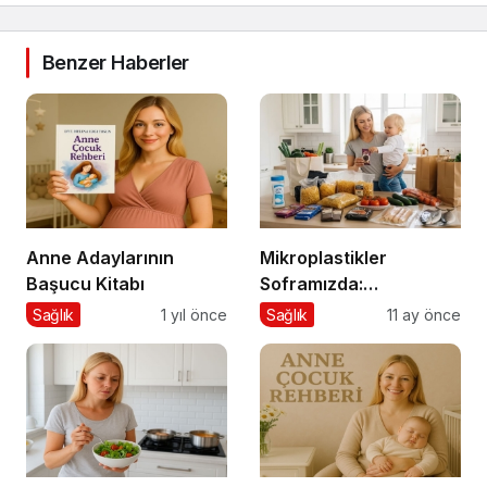
Benzer Haberler
Anne Adaylarının
Mikroplastikler
Başucu Kitabı
Soframızda:
Gıdalardan Bedenimize
Sağlık
1 yıl önce
Sağlık
11 ay önce
Nasıl Geçiyor?