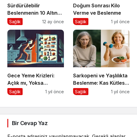
Sürdürülebilir
Doğum Sonrası Kilo
Beslenmenin 10 Altın
Verme ve Beslenme
Kuralı
Sağlık
12 ay önce
Sağlık
1 yıl önce
Gece Yeme Krizleri:
Sarkopeni ve Yaşlılıkta
Açlık mı, Yoksa
Beslenme: Kas Kütlesi
Duygusal İhtiyaçlar mı?
Nasıl Korunur?
Sağlık
1 yıl önce
Sağlık
1 yıl önce
Bir Cevap Yaz
E-posta adresiniz yayınlanmayacak.
Gerekli alanlar