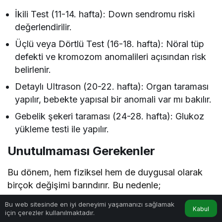
İkili Test (11-14. hafta): Down sendromu riski
değerlendirilir.
Üçlü veya Dörtlü Test (16-18. hafta): Nöral tüp
defekti ve kromozom anomalileri açısından risk
belirlenir.
Detaylı Ultrason (20-22. hafta): Organ taraması
yapılır, bebekte yapısal bir anomali var mı bakılır.
Gebelik şekeri taraması (24-28. hafta): Glukoz
yükleme testi ile yapılır.
Unutulmaması Gerekenler
Bu dönem, hem fiziksel hem de duygusal olarak
birçok değişimi barındırır. Bu nedenle;
Bu web sitesinde en iyi deneyimi yaşamanızı sağlamak
Eş desteği, sosyal çevrenin anlayışı ve
Kabul
için çerezler kullanılmaktadır.