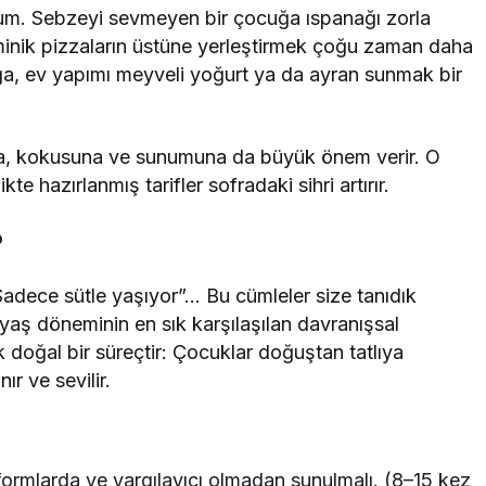
num. Sebzeyi sevmeyen bir çocuğa ıspanağı zorla
minik pizzaların üstüne yerleştirmek çoğu zaman daha
uğa, ev yapımı meyveli yoğurt ya da ayran sunmak bir
na, kokusuna ve sunumuna da büyük önem verir. O
te hazırlanmış tarifler sofradaki sihri artırır.
?
Sadece sütle yaşıyor”… Bu cümleler size tanıdık
5 yaş döneminin en sık karşılaşılan davranışsal
ak doğal bir süreçtir: Çocuklar doğuştan tatlıya
ır ve sevilir.
ı formlarda ve yargılayıcı olmadan sunulmalı. (8–15 kez