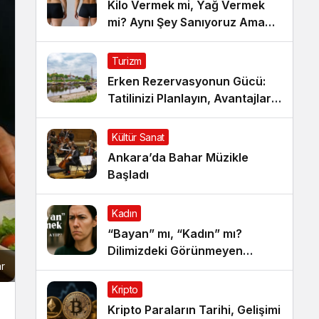
Kilo Vermek mi, Yağ Vermek
mi? Aynı Şey Sanıyoruz Ama
Değil!
Turizm
Erken Rezervasyonun Gücü:
Tatilinizi Planlayın, Avantajları
Yakalayın!
Kültür Sanat
Ankara’da Bahar Müzikle
Başladı
Kadın
“Bayan” mı, “Kadın” mı?
Dilimizdeki Görünmeyen
ar
Cinsiyet Ayrımı
Kripto
Kripto Paraların Tarihi, Gelişimi