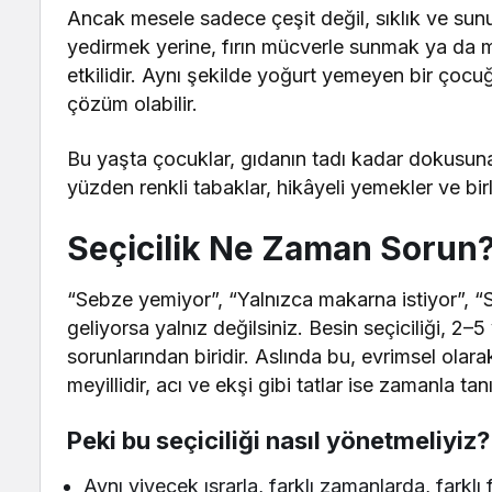
Ancak mesele sadece çeşit değil, sıklık ve su
yedirmek yerine, fırın mücverle sunmak ya da 
etkilidir. Aynı şekilde yoğurt yemeyen bir çoc
çözüm olabilir.
Bu yaşta çocuklar, gıdanın tadı kadar dokusu
yüzden renkli tabaklar, hikâyeli yemekler ve birlik
Seçicilik Ne Zaman Sorun
“Sebze yemiyor”, “Yalnızca makarna istiyor”, “
geliyorsa yalnız değilsiniz. Besin seçiciliği, 2–
sorunlarından biridir. Aslında bu, evrimsel olar
meyillidir, acı ve ekşi gibi tatlar ise zamanla tanın
Peki bu seçiciliği nasıl yönetmeliyiz?
Aynı yiyecek ısrarla, farklı zamanlarda, farkl