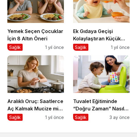
Yemek Seçen Çocuklar
Ek Gıdaya Geçişi
İçin 8 Altın Öneri
Kolaylaştıran Küçük
Sırlar
Sağlık
1 yıl önce
Sağlık
1 yıl önce
Aralıklı Oruç: Saatlerce
Tuvalet Eğitiminde
Aç Kalmak Mucize mi,
“Doğru Zaman” Nasıl
Geçici Bir Trend Mi?
Anlaşılır?
Sağlık
1 yıl önce
Sağlık
3 ay önce