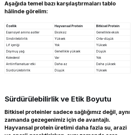
Aşağıda temel bazı karşılaştırmaları tablo
hâlinde görelim:
Özellik
Hayvansal Protein
Bitkisel Protein
Esansiyel amino asitler
Eksiksiz
Genellikle eksik
Sindirilebilirlik
Yüksek
Orta-düşük
Lif içeriği
Yok
Yüksek
Doymuş yağ
Genellikle yüksek
Düşük
Kolesterol
Var
Yok
Antiinflamatuar etki
Daha az
Daha yüksek
Sürdürülebilirlik
Düşük
Yüksek
Sürdürülebilirlik ve Etik Boyutu
Bitkisel proteinler sadece sağlığımız değil, aynı
zamanda gezegenimiz için de avantajlı.
Hayvansal protein üretimi daha fazla su, arazi