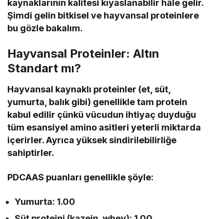
kaynaklarının kalitesi kıyaslanabilir hâle gelir.
Şimdi gelin bitkisel ve hayvansal proteinlere
bu gözle bakalım.
Hayvansal Proteinler: Altın
Standart mı?
Hayvansal kaynaklı proteinler (et, süt,
yumurta, balık gibi) genellikle tam protein
kabul edilir çünkü vücudun ihtiyaç duyduğu
tüm esansiyel amino asitleri yeterli miktarda
içerirler. Ayrıca yüksek sindirilebilirliğe
sahiptirler.
PDCAAS puanları genellikle şöyle:
Yumurta: 1.00
Süt proteini (kazein, whey): 1.00