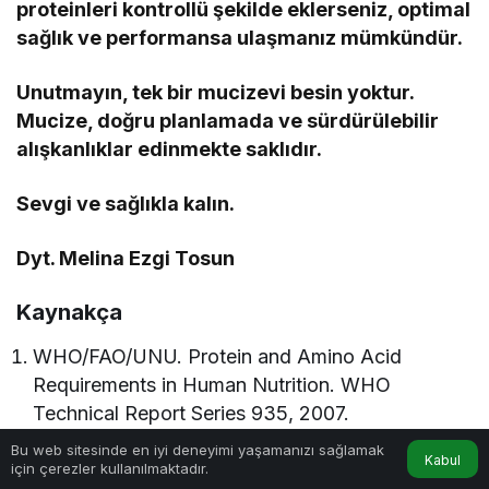
proteinleri kontrollü şekilde eklerseniz, optimal
sağlık ve performansa ulaşmanız mümkündür.
Unutmayın, tek bir mucizevi besin yoktur.
Mucize, doğru planlamada ve sürdürülebilir
alışkanlıklar edinmekte saklıdır.
Sevgi ve sağlıkla kalın.
Dyt. Melina Ezgi Tosun
Kaynakça
WHO/FAO/UNU. Protein and Amino Acid
Requirements in Human Nutrition. WHO
Technical Report Series 935, 2007.
Phillips SM. The impact of protein quality on the
Bu web sitesinde en iyi deneyimi yaşamanızı sağlamak
Kabul
için çerezler kullanılmaktadır.
promotion of resistance exercise-induced