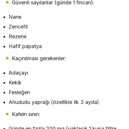
Güvenli sayılanlar (günde 1 fincan):
Nane
Zencefil
Rezene
Hafif papatya
Kaçınılması gerekenler:
Adaçayı
Kekik
Fesleğen
Ahududu yaprağı (özellikle ilk 3 ayda)
Kafein sınırı:
Günde en fazla 200 mg (yaklaşık 1 kupa filtre