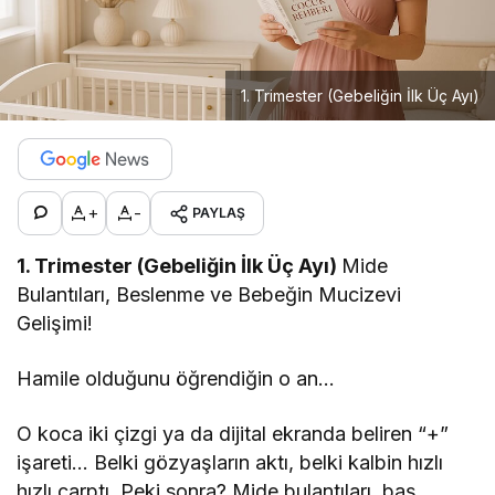
1. Trimester (Gebeliğin İlk Üç Ayı)
+
-
PAYLAŞ
1. Trimester (Gebeliğin İlk Üç Ayı)
Mide
Bulantıları, Beslenme ve Bebeğin Mucizevi
Gelişimi!
Hamile olduğunu öğrendiğin o an…
O koca iki çizgi ya da dijital ekranda beliren “+”
işareti… Belki gözyaşların aktı, belki kalbin hızlı
hızlı çarptı. Peki sonra? Mide bulantıları, baş