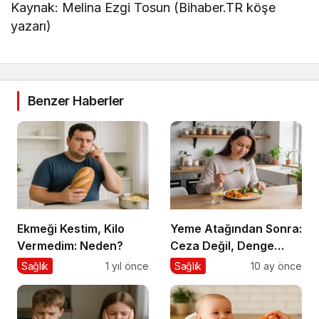
Kaynak: Melina Ezgi Tosun (Bihaber.TR köşe
yazarı)
Benzer Haberler
Ekmeği Kestim, Kilo
Yeme Atağından Sonra:
Vermedim: Neden?
Ceza Değil, Denge
Zamanı
Sağlık
1 yıl önce
Sağlık
10 ay önce